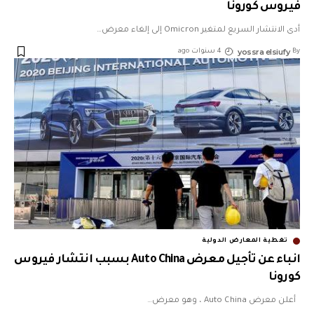
فيروس كورونا
أدى الانتشار السريع لمتغير Omicron إلى إلغاء معرض
…
yossra elsiufy
By
4 سنوات ago
تغطية المعارض الدولية
انباء عن تأجيل معرض Auto China بسبب انتشار فيروس
كورونا
أعلن معرض Auto China ، وهو معرض
…