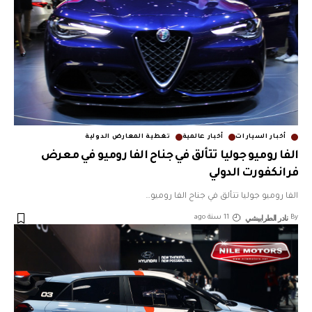
أخبار السيارات
أخبار عالمية
تغطية المعارض الدولية
الفا روميو جوليا تتألق في جناح الفا روميو في معرض
فرانكفورت الدولي
الفا روميو جوليا تتألق في جناح الفا روميو
…
نادر الطرابيشي
By
11 سنة ago