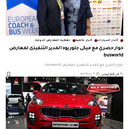
أخبار السيارات
أخبار عالمية
تغطية المعارض الدولية
حوار حصري مع ميكى جلوريوه المدير التنفيذى لمعارض
busworld
حوار حصري مع المدير التنفيذى لمعارض busworld -
…
نادر الطرابيشي
By
11 سنة ago