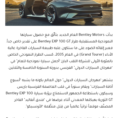
بدأت Bentley Motors العام الجديد بتألّق مع حصول سيارتها
النموذجية المستقبلية طراز Bentley EXP 100 GT على تقدير خاص جداً.
فعبر إلقائه الضوء على ما ستكون عليه طبيعة السيارات الفاخرة عالية
الأداء (Grand Tourer) في العام 2035، كسب الطراز النموذجي الخاص
بالمئوية الأولى للشركة اللقب البارز ‘أجمل سيارة نموذجية للعام’ في
‘مهرجان السيارات الدولي’ الفرنسي بدورته السنوية الخامسة والثلاثين.
يشتهر ‘مهرجان السيارات الدولي’ حول العالم بكونه ما يشبه ‘أسبوع
أناقة السيارات’ ويقام سنوياً في قلب العاصمة الفرنسية باريس.
وسيكون باستطاعة الجمهور الاستمتاع برؤية سيارة Bentley EXP 100
GT الثورية بهيكلها المعدني أثناء عرضها في ‘فندق أنفاليد’ الفاخر
المصنّف موقعاً تراثياً عالمياً من قِبَل منظّمة ‘الأونسيكو’.