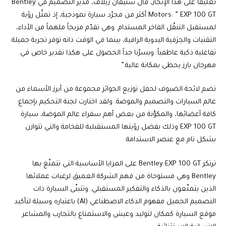
تعليقاً على هذا الإنجاز، قال ستيفان زيلاف، مدير التصميم في Bentley
Motors: ” EXP 100 GT أكثر من مجرّد سيارة نموذجية، إذ تمثّل رؤية
لمستقبل التنقّل الفاخر المستدام. وهي تقدّم مزيجاً ملهماً من الأداء،
التقنيات والحِرَفية اليدوية الراقية، بينما في الوقت ذاته توفر تجربة جميلة
تفاعلية ذكية عاطفياً. ويسرّنا جداً الحصول على هكذا تقدير خاص في
مهرجان بارز يحظى بمكانة عالية.”
تضم لائحة الضيوف لحفل توزيع الجوائز مجموعة من أبرز الأسماء من
عالم السيارات والتصميم والموضة. ولقد اختارت لجنة التحكيم بإجماع
كافة أعضائها، والمكوَّنة من بعض أهم سفراء عالم الموضة، سيارة
EXP 100 GT وذلك بفضل رؤيتها المستقبلية للفخامة والتي تتوازن
بشكل تام مع عنصر الاستدامة.
ترتكز Bentley EXP 100 GT على المزايا الأساسية التي تتمتّع بها
Bentley وهي مستوحاة من فهم الشركة العميق لرغبات عملائها
الذين يتمتّعون بالذكاء والتفكير المستقبلي. وتتبنّى السيارة ذات
التصميم الجميل مفهوم الذكاء الاصطناعي (AI) باعتباره وسيلة لتأكيد
موقع السيارة كمكان لتوليد وعيش والاستمتاع بالتجارب والمشاعر