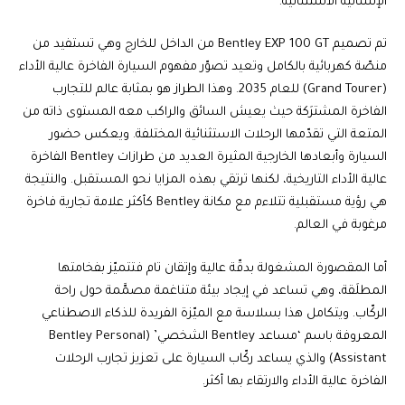
الإنسانية الاستثنائية.
تم تصميم Bentley EXP 100 GT من الداخل للخارج وهي تستفيد من
منصّة كهربائية بالكامل وتعيد تصوّر مفهوم السيارة الفاخرة عالية الأداء
(Grand Tourer) للعام 2035. وهذا الطراز هو بمثابة عالم للتجارب
الفاخرة المشترَكة حيث يعيش السائق والراكب معه المستوى ذاته من
المتعة التي تقدّمها الرحلات الاستثنائية المختلفة. ويعكس حضور
السيارة وأبعادها الخارجية المثيرة العديد من طرازات Bentley الفاخرة
عالية الأداء التاريخية، لكنها ترتقي بهذه المزايا نحو المستقبل. والنتيجة
هي رؤية مستقبلية تتلاءم مع مكانة Bentley كأكثر علامة تجارية فاخرة
مرغوبة في العالم.
أما المقصورة المشغولة بدقّة عالية وإتقان تام فتتميّز بفخامتها
المطلَقة، وهي تساعد في إيجاد بيئة متناغمة مصمَّمة حول راحة
الركّاب. ويتكامل هذا بسلاسة مع الميّزة الفريدة للذكاء الاصطناعي
المعروفة باسم ‘مساعد Bentley الشخصي’ (Bentley Personal
Assistant) والذي يساعد ركّاب السيارة على تعزيز تجارب الرحلات
الفاخرة عالية الأداء والارتقاء بها أكثر.