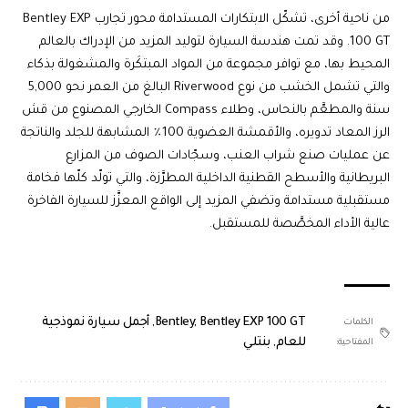
من ناحية أخرى، تشكّل الابتكارات المستدامة محور تجارب Bentley EXP
100 GT. وقد تمت هندسة السيارة لتوليد المزيد من الإدراك بالعالم
المحيط بها، مع توافر مجموعة من المواد المبتكَرة والمشغولة بذكاء
والتي تشمل الخشب من نوع Riverwood البالغ من العمر نحو 5,000
سنة والمطعَّم بالنحاس، وطلاء Compass الخارجي المصنوع من قش
الرز المعاد تدويره، والأقمشة العضوية 100٪ المشابهة للجلد والناتجة
عن عمليات صنع شراب العنب، وسجّادات الصوف من المزارع
البريطانية والأسطح القطنية الداخلية المطرَّزة، والتي تولّد كلّها فخامة
مستقبلية مستدامة وتضفي المزيد إلى الواقع المعزَّز للسيارة الفاخرة
عالية الأداء المخصَّصة للمستقبل.
Bentley EXP 100 GT
,
Bentley
,
أجمل سيارة نموذجية
الكلمات
للعام
,
بنتلي
المفتاحية: