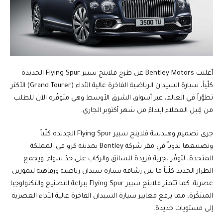
أعلنت Bentley Motors عن طرح فلاينج سبير Flying Spur الجديدة
كلّياً، سيارة السيدان الرياضية الفاخرة عالية الأداء (Grand Tourer) الأكثر
تطوّراً في العالم، عبر أسواق الشرق الأوسط وهي متوفّرة الآن للطلب
من قِبل العملاء ابتداءً من شهر أكتوبر الجاري.
جرى تصميم وهندسة فلاينج سبير Flying Spur الجديدة كلّياً
وتصنيعها يدوياً في مقر شركة Bentley بمدينة كرو في المملكة
المتحدة، لتوفّر تجربة فريدة للسائق والركاب على حدّ سواء. ويجمع
الطراز الجديد كلّياً ما بين رشاقة سيارة سيدان رياضية ورفاهية ليموزين
عصرية. كما تتميّز فلاينج سبير Flying Spur ببراعة التصنيع والتكنولوجيا
المبتكَرة، مما يرفع معايير سيارة السيدان الفاخرة عالية الأداء العصرية
إلى مستويات جديدة.