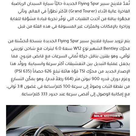
تُعدّ فلاينج سبير Flying Spur الجديدة حاليّاً سيارة السيدان الرياضية
الفاخرة عالية الأداء (Grand Tourer) الأكثر تطوّراً في العالم، وتأتي
مجهّزة بباقة من أحدث التقنيات التي توفّر تجربة قيادة مشوّقة للغاية
وزاخرة بالإمكانات والميّزات غير المسبوقة في هذه الفئة من قبل.
يتم تزويد سيارة فلاينج سبير Flying Spur الجديدة بنسخة مُحسَّنة من
محرّك Bentley الشهير نوع W12 سعة 6.0 ليترات مع شاحن توربيني
توأمي، وهو يقترن بناقل حركة ثُماني السرعات مع قابض مزدوج، مما
يجعل عملية التبديل بين التعشيقات أكثر سرعة وانسيابية. ويولّد هذا
الإصدار الجديد من محرّك TSI قوّة هائلة تبلغ 626 حصاناً (635 PSI)
وعزم دوران قدره 900 نيوتن.متر (664 رطلاً.قدم)، وهو يمكّن التسارع
من نقطة الثبات وصولاً إلى سرعة 100 كلم/ساعة في غضون 3.8 ثواني،
مع إمكانية الوصول إلى أقصى سرعة عند حدود 333 كلم/ساعة.