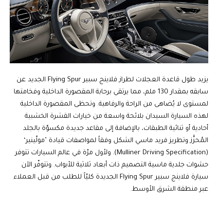
يزيد طول قاعدة العجلات لطراز فلاينج سبير Flying Spur الجديد عن
سابقه بمقدار 130 ملم، مما يرتقي برحابة المقصورة الداخلية وفخامتها
لمستوى لا يُضاهى من الراحة والرفاهية. وتحظى المقصورة الداخلية
لهذه السيارة السيدان بلائحة واسعة من خيارات القشرة الخشبية
أحادية أو ثنائية الطبقات، بالإضافة إلى مقاعد جديدة مكسوّة بالجلد
المُحزَّز وتطريز فريد ماسي الشكل وفقاً لمواصفات قيادة ’مولّينير‘
(Mulliner Driving Specification). ولأول مرّة في عالم السيارات تتوفر
حشوات جلدية ماسية التصميم ذات أبعاد ثلاثية للأبواب. وتتوفّر الآن
سيارة فلاينج سبير Flying Spur الجديدة كليّاً للطلب من قبل العملاء
عبر منطقة الشرق الأوسط.