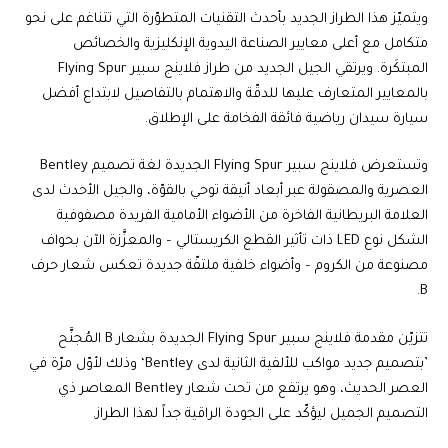
ويتميّز هذا الطراز الجديد بأحدث التقنيات المتطوّرة التي تتناغم على نحو
متكامل مع أعلى معايير الصناعة اليدوية الإنكليزية والخصائص
المبتكَرة. ويرتقي الجيل الجديد من طراز فلاينج سبير Flying Spur
بالمعايير المتعارف عليها للدقّة والاهتمام بالتفاصيل لابتداع أفضل
سيارة سيدان رياضية فائقة الفخامة على الإطلاق.
وتستعرض فلاينج سبير Flying Spur الجديدة لغة تصميم Bentley
العصرية والمصقولة عبر أبعاد أنيقة توحي بالقوّة، والجيل الأحدث لدى
العلامة البريطانية الفاخرة من الأضواء الأمامية الفريدة مصفوفية
الشكل نوع LED ذات تأثير القطع الكريستالي – والمعزَّزة الآن بحواف
مصنوعة من الكروم – وأضواء خلفية ملتفّة جديدة تعكس شعار حرف
B.
تتزيّن مقدمة فلاينج سبير Flying Spur الجديدة بشعار B المُجنَّح
’بتصميم جديد مواكب للألفية الثانية لدى Bentley‘ وذلك لأوّل مرّة في
العصر الحديث، وهو يرتفع من تحت شعار Bentley المعاصر ذي
التصميم الجميل ليؤكّد على الجودة الراقية جداً لهذا الطراز.