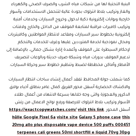
البنية التحتية لها من شبكات مياه الشرب والصرف الصحي والكهرباء
والغاز وتركيب بلاط انترلوك بجودة عالية لتتحمل الاستخدامات وأسوار
خارجية وبوابات إلكترونية ذكية لدخول وخروج السيارات وخدمات أمنية
وتركيب كاميرات مراقبة لمتابعة الموقف من الداخل والخارج ولافتات
إلكترونية بخطوط سير السيارات ومقاعد لانتظار المواطنين وكافيتريات
ومحال نموذجية لخدمة المترددين عليها وغرف للخدمات والتحكم
لإحكام السيطرة على الموقف وأعمدة إنارة بشكل جمالي، بالإضافة إلى
تدعيم الموقف بدورات مياه وشبكة صرف حديثة وبالوعات لتصريف
الأمطار وأماكن مخططة لضبط وتنظيم خطوط سير وحركة السيارات.
كما شملت جولة المحافظ تفقد أعمال إنشاء ساحات انتظار السيارات
والاكشاك الحضارية أسفل محور الفريق كمال عامر بنطاق أحياء بولاق
الدكرور والعجوزة والتى وجه خلالها بسرعة الانتهاء من أعمال طلاء
الأسوار وتركيب بلاط انترلوك للارصفة ورفع نواتج الاعمال من رتش
أسفل المحور .
visit this link
https://exactcopywatches.com/
hülle Google Pixel 6a
visite site
Galaxy S phone case
this
20mg allo plus disposable vape device 500 puffs 000451
terpenes cali greens 50ml shortfill e liquid 70vg 30pg