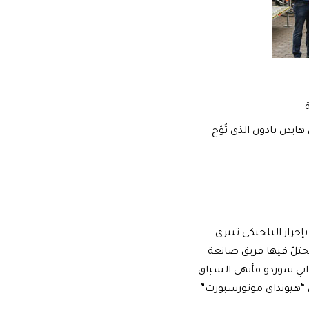
ميله في الفريق هايدن بادون الذي تُوّج
ّق فريق هيونداي موتورسبورت فوزه الثالث في بطولة العالم للراليات لموسم 2017 بإحراز البلجيكي تييري
 يحتلّ فيها فريق صانعة
ركزين الأول والثاني على منصة التتويج منذ رالي ألمانيا 2014. أما داني سوردو فأنهى السباق
يق “هيونداي موتورسبورت”