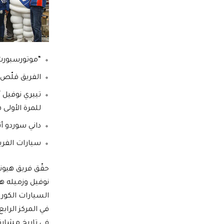
“موتورسبورت”
الفريق قلّص ال
للمرة الأولى 
داني سوردو أنهى السبا
سيارات الفريق الثلاث i20 كوبيه WRC أنهت
نوفيل وزميله هاي
في المركز الراب
في تاريخ مشاركا