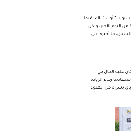
بلغ 3.1 ثانية عن سائق فريق “إم-سبورت” أوت تاناك، فيما
من اليوم الأخير، ولكن
لسباق، ما أجبره على
ان عليه الحال في
استعادتنا زمام الريادة
سباق بشيء من الهدوء