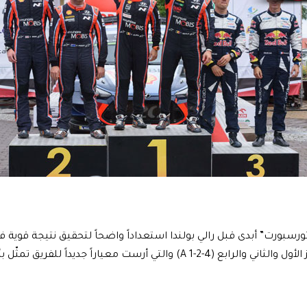
رسبورت” أبدى قبل رالي بولندا استعداداً واضحاً لتحقيق نتيجة قوية في
تحققت بالمراكز الأول والثاني والرابع (A 1-2-4) والتي أرست معياراً جدي