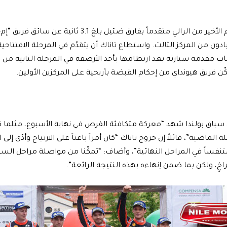
وبدأ نوفيل اليوم الأخير من الرالي متقدماً بفارق ضئيل 
دون من المركز الثالث. واستطاع تاناك أن يتقدّم في المرحلة الافتتاحية 
اب مقدمة سيارته بعد ارتطامها بأحد الأرصفة في المرحلة الثانية من ا
ن فريق هيونداي من إحكام القبضة بأريحية على المركزين الأولين.
ن سباق بولندا شهد “معركة متكافئة الفرص في نهاية الأسبوع، مثلما ك
 الماضية”، قائلاً إن خروج تاناك “كان أمراً باعثاً على الارتياح وأدّى إلى 
 متنفساً في المراحل النهائية”، وأضاف: “تمكّنا من مواصلة مراحل ال
راخٍ، ولكن بما ضمن إنهاءه بهذه النتيجة الرائعة”.