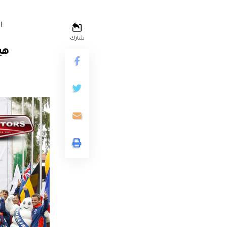
ا
شارك
هي