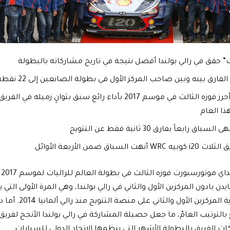
 حقق في رالي بولندا أفضل نتيجة في تاريخ مشاركاته بالبطولة
فارق بينه وبين صاحب المركز الأول في بطولة الصانعين إلى 22 نقطة
تييري نوفيل أحرز فوزه الثالث في موسم 2017 بأداء رائع سبق بثوانٍ ز
هذا العام
ق رابعاً بفارق 30 ثانية فقط عن التتويج
 السباق ضمن الأربعة الأوائل
حق
دن بادون المركزين الأول والثاني في رالي بولندا، وهي المرة الأولى التي
السيارات الكورية الم
ع بالترتيب العامّ، ما جعل حصيلة المشاركة في رالي بولندا الأنجح لفر
ت الفريق بالبطولة الأشهر التي ينظمها الاتحاد الدولي للسيارات.