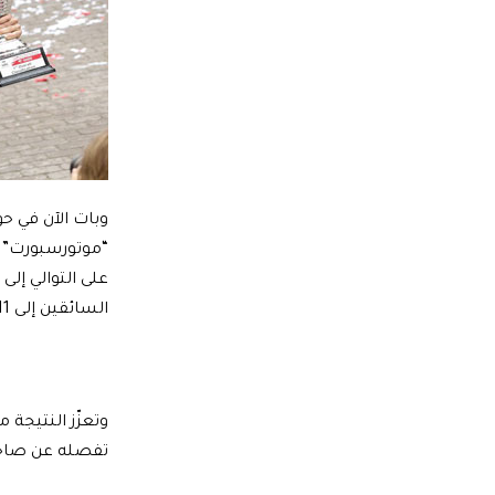
وبات الآن في ح
“موتورسبورت” في
على التوالي إلى
السائقين إلى 11 نقطة فقط.
وتعزّز النتيجة 
تفصله عن صاحب المرك