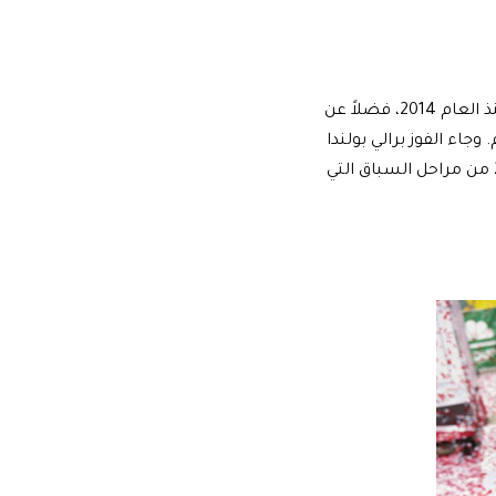
ويمثل فوز نوفيل الانتصار العام السادس الذي يحققه فريق “هيونداي موتورسبورت” منذ العام 2014، فضلاً عن
اء الفوز برالي بولندا
ليدلّل على قوّة أداء الفريق عقب نجاحه في انتزاع الفوز باثنتي عشرة مرحلة من أصل 22 من مراحل السباق التي