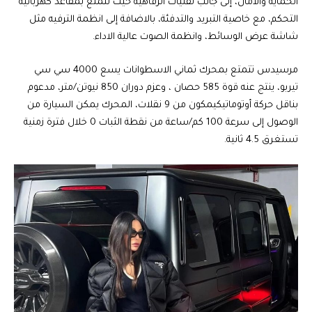
الحماية والامان، إلى جانب تقنيات الرفاهية حيث تتمتع بمقاعد كهربائية
التحكم، مع خاصية التبريد والتدفئة، بالاضافة إلى انظمة الترفيه مثل
شاشة عرض الوسائط، وانظمة الصوت عالية الاداء.
مرسيدس تتمتع بمحرك ثماني الاسطوانات يسع 4000 سي سي
تيربو، ينتج عنه قوة 585 حصان ، وعزم دوران 850 نيوتن/متر، مدعوم
بناقل حركة أوتوماتيكيمكون من 9 نقلات، المحرك يمكن السيارة من
الوصول إلى سرعة 100 كم/ساعة من نقطة الثبات 0 خلال فترة زمنية
تستغرق 4.5 ثانية.