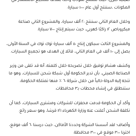
صينية كبرى، حيث سننتج نموذجًا واحدًا بهدف تشجيع الاستثمار في
المكونات ،سننتج أول عام ١٠٠٠٠ سيارة.
وخلال العام الثاني سننتج ٢٠ ألف سيارة، والمشروع الثاني صناعة
ميكروباص ١٢ راكبًا كهربي، حيث سيتم إنتاج ٧٠٠٠ سيارة.
والمشروع الثالث سيكون إنتاج ٥٠ ألف سيارة توك توك في السنة الأولى،
يصل إلى ١٠٠ ألف في العام الثاني، قائلا إن الهدف هو تجميع السيارات.
وكشف هشام توفيق خلال تصريحه خلال كلمته، أنه قد تلقى من وزير
الصناعة الصيني، بأن تدير الحكومة أول شبكة شحن للسيارات، وهو ما
تتجه إليه الدولة حالياً من خلال شركة ٦٠ ٪؜ منها تمتلكه الحكومة،
ستنطلق في إنشاء محطات بـ٣ محافظات.
وأكد أن الحكومة قدمت محفزات للشركات ومشترى السيارات، كما أن
تكلفة الشحن أعلنت عنه وزارة الكهرباء ١٢١ قرشا، وهو سعر رائع.
وأضاف؛ لقد أسسنا الشركة وحددنا الأماكن، حيث درسنا ٦٠ ألف موقع،
اخترنا ٣٠٠٠ موقع في ٣٠٠٠ محافظة.