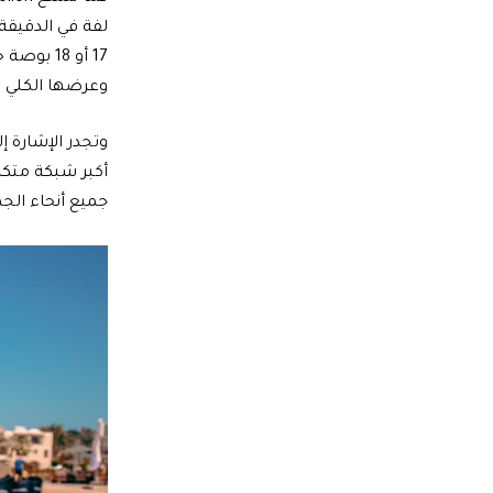
وعرضها الكلي 1,841 مم، وارتفاعها الكلي 1,619 مم، وتبلغ السعة التخزينية لصندوق الأمتعة 337-1,113 لتر.
وتجدر الإشارة 
أكبر شبكة متكا
جميع أنحاء الج