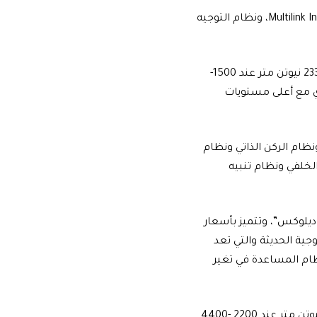
كما تعتمد على نظام التعليق الأمامي McPherson، ونظام التعليق الخلفي Multilink Independent، ونظام التوجيه
تأتي السيارة مدعومة بمحرك 1.5T تربو، يولد قوة تصل الى 152 حصاناً، وعزم يصل الى 233 نيوتن متر عند 1500-
فر السيارة آداء قوي مع أعلى مستويات
نظام الركن الذاتي ونظام
لخلفي ونظام تنبيه
Joli تأتي في أربعة فئات هي “ستاندرد، ديلوكس، ديلوكس SR، هاي ديلوكس”، وتتميز بأسعار
جية الحديثة والتي تعد
ظام المساعدة في تغير
كما تتمتع Jolion بمحرك 1.5T تربو، يولد قوة تصل الى 148 حصاناً، وعزم يصل الى 220 نيوتن متر عند 2200 -4400