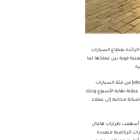
-الرائدة بقطاع السيارات
بية قوية بين عملائها لما
ة.
وفي ضوء الاحتفال، قامت هافال بدعوة ثماني عائلات من مالكي سيارات هافال H6 وJolion من فئة السيارات
ائلاتهم خلال عطلة نهاية الأسبوع وذلك
يانة مجانية إلى عملاء
تو سيارات هافال في السوق المصري في شهر يوليو 2021، حيث أسهمت طرازات هافال
يارات الرياضية متعددة