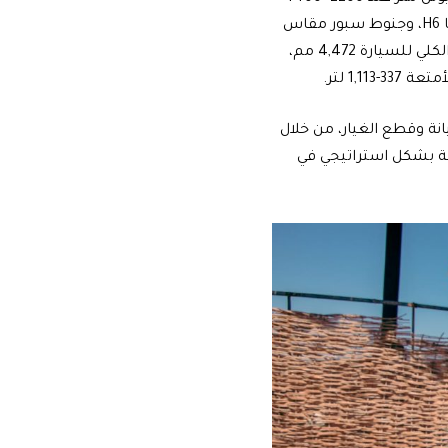
لفة في الدقيقة، وتشمل نفس وسائل الأمان والسلامة وأنظمة الترفيه التي زودت بها H6، وجنوط سبور مقاس
17 أو 18 بوصة حسب الفئة، وتعتمد Jolion على قاعدة عجلات 2,700 مم، ويبلغ الطول الكلي للسيارة 4,472 مم،
انة وقطع الغيار، من خلال
عة بشكل استراتيجي في