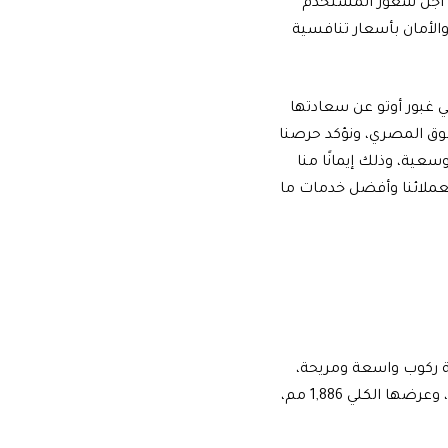
صصة من أجل شعور المستخدم
الأمان بأسعار تنافسية
ي غبور أوتو عن سعادتها
سوق المصري، ونؤكد حرصنا
سعية، وذلك إيمانًا منا
لعملائنا وأفضل خدمات ما
تميز بتوفير مساحة ركوب واسعة ومريحة،
حيث تعتمد على قاعدة عجلات بطول 2,738 مم، ويبلغ الطول الكلي للسيارة 4,653 مم، وعرضها الكلي 1,886 مم،