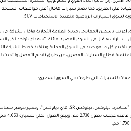
الاستخدامات SUV الأخرى، إلى جانب الأداء القوي والتكنولوجيا المبتكرة المخ
لقيادة على الطريق، كما تضم سيارات هافال أعلى مواصفات السلامة و
ية لسوق السيارات الرياضية متعددة الاستخدامات SUV.
، أعربت ياسمين المعايرجي-مديرة العلامة التجارية هافال بشركة جي ب
أول لسيارات هافال في السوق المصري قائلة: “سعداء بتواجدنا في ال
زام بتقديم كل ما هو جديد في السوق المحلية وبتنفيذ خطط الشركة التو
جاه تنمية قطاع السيارات المصري، عن طريق تقديم الأفضل والأحدث 
مواصفات للسيارات التي طرحت في السوق المصري:
تأتي في 4 فئات “ستاندرد، ديلوكس، ديلوكس SR، هاي ديلوكس”، وت
.