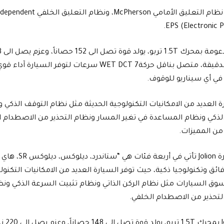
EPS (Electronic P
4000 لفة في الدقيقة، متصل بناقل حركةWET DCT 7 سرعات لتو
 في أي سيناريو للوقوف.
ة العديد من الامكانيات التكنولوجية الحديثة مثل نظام التوقف الذكي و
لذكي ونظام المساعدة في تغير المسار ونظام التحذير من الاصطدام ا
من المميزات.
وايضاً تأتي سيارة on
ائق وتكنولوجيا ذكية، حيث توفر السيارة العديد من الامكانيات التكنولو
سوق السيارات مثل نظام الركن الذاتي ونظام تثبيت السرعة الذكي ون
لتحذير من الاصطدام الخلفي.