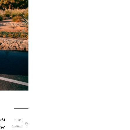
اخب
الكلمات
جول
المفتاحية: