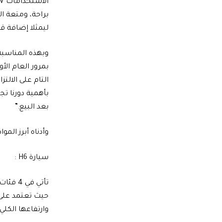
براحة، ومتعة ا
ليمثلا إضافة قو
وبهذه المناسبة
بمرور العام ال
التام على الالت
بأهمية دورنا ت
بعد البيع.”
وأدناه أبرز ال
سيارة H6 :
وارتفاعها الكلي 1,730 مم