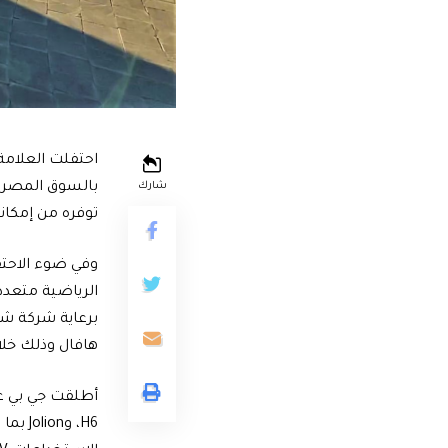
احتفلت العلامة 
بالسوق المصري، 
شارك
توفره من إمكاني
برعاية شركة شل
هافال وذلك خلال 
H6، و