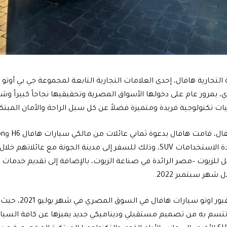
التجارية هافال، إحدى العلامات التجارية التابعة لمجموعة جي بي أوتو 
بمرور عام على دخولها الأسواق المصرية وتحقيقيها نجاحاً كبيراً وشع
ات تكنولوجية فريدة ومتميزة فضلاً عن كل سبل الراحة والأمان المبتكر
الرياضية متعددة الاستخدامات SUV، وذلك للسفر إلى مدينة الجونة مع ع
 للزيوت –مصر الرائدة في صناعة الزيوت، بالإضافة إلى تقديم خدمات ص
شهر سبتمبر 2022.
أطلقت جي بي غبور او
Jolion بما تتسم به من تصميم مستقبلي وديناميكي جديد يميزها عن كافة الس