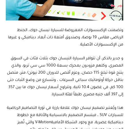
وتضمنت الإكسسوارات المعروضة للسيارة نيسان جوك، الجنط
الرياضى مقاس 19 بوصة، وصندوق أمتعة ذات أبعاد ديناميكي و غيرها
من الإكسسوارات الأصلية.
و جدير بالذكر، أن تتوافر السيارة النيسان جوك بثلاث فئات في السوق
المصري، وكلهم مزودون بمحرك بسعة 1000 سي سي تربو، والذي
ينتج قوة تبلغ 115 حصان، وعزم أقصى للدوران 200 نيوتن/ متر، متصل
بناقل حركة أوتوماتيك سباعي السرعات ، وتتسارع من وضع الثبات حتى
100 كم، في غضون 10.4 ثانية، وتتراوح أسعار نيسان جوك ما بين 357
إلى 397 ألف جنيه مصري طبقاً لفئة السيارة.
هذا ويُعتبر تصميم نيسان جوك علامة بارزة في ثورة التصاميم الرياضية
للسيارات SUV ، فيتسم التصميم بالانسيابية والأناقة مع خطوط
ديناميكية عصرية، مع وجود الشبكة الأماميةV-Motion والتي تُميز