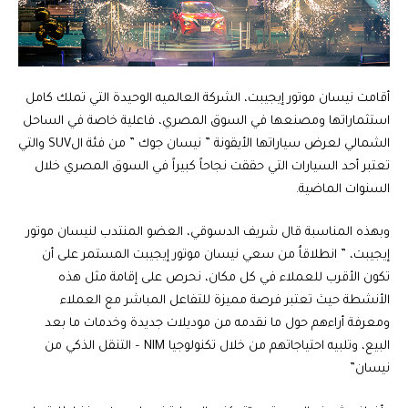
أقامت نيسان موتور إيجيبت، الشركة العالميه الوحيدة التي تملك كامل
استثماراتها ومصنعها في السوق المصري، فاعلية خاصة في الساحل
الشمالي لعرض سياراتها الأيقونة ” نيسان جوك ” من فئة الSUV والتي
تعتبر أحد السيارات التي حققت نجاحاً كبيراً في السوق المصري خلال
السنوات الماضية.
وبهذه المناسبة قال شريف الدسوقي، العضو المنتدب لنيسان موتور
إيجيبت، ” انطلاقاُ من سعي نيسان موتور إيجيبت المستمر على أن
تكون الأقرب للعملاء في كل مكان، نحرص على إقامة مثل هذه
الأنشطة حيث تعتبر فرصة مميزة للتفاعل المباشر مع العملاء
ومعرفة أراءهم حول ما نقدمه من موديلات جديدة وخدمات ما بعد
البيع، وتلبيه احتياجاتهم من خلال تكنولوجيا NIM – التنقل الذكي من
نيسان”