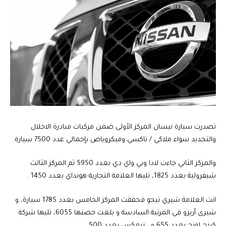
تصدرت سيارة نيسان المركز الأولى ضمن مركبات مبادرة الاحلال
والتجديد سواء ملاكي / تاكسي وميكروباص بإجمالي عدد 7500 سيارة.
والمركز الثاني جاءت لادا وبي واي دي بعدد 5950 ثم المركز الثالث
شيفرولية بعدد 1825، تليها العلامة التجارية هونداي بعدد 1450 .
انت العلامة شيري تيجو فحققت المركز الخامس بعدد 1785 سيارة، و
شيرى أريزو في المرتبة السادسة و بلغت حصتها 6055، تليها شركة
كينج لونج بعدد 655 و ، زيمكس بعدد 500.