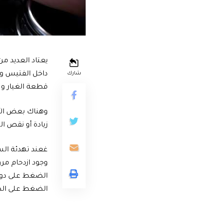
يعتاد العديد م
داخل الفتيس و 
شارك
قطعة الغيار و ت
وهناك بعض الأو
زيادة أو نقص ا
غعند تهدئة السر
وجود ازدحام مر
الضغط على دواس
الضغط على الد