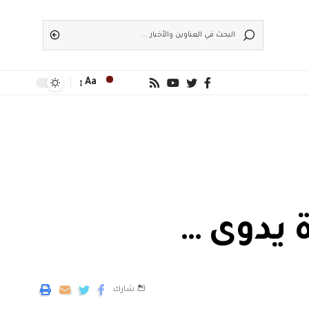
Aa
 يدوى …
شارك