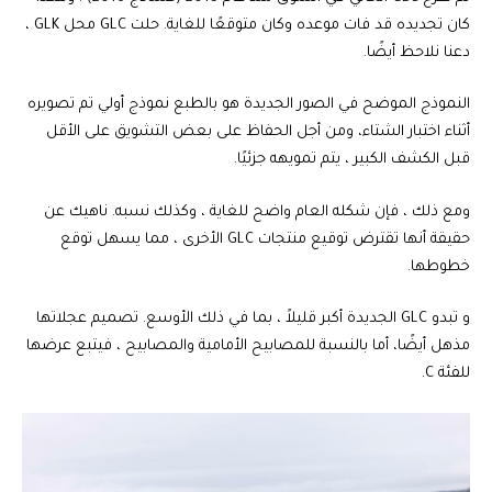
كان تجديده قد فات موعده وكان متوقعًا للغاية. حلت GLC محل GLK ،
دعنا نلاحظ أيضًا.
النموذج الموضح في الصور الجديدة هو بالطبع نموذج أولي تم تصويره
أثناء اختبار الشتاء، ومن أجل الحفاظ على بعض التشويق على الأقل
قبل الكشف الكبير ، يتم تمويهه جزئيًا.
ومع ذلك ، فإن شكله العام واضح للغاية ، وكذلك نسبه. ناهيك عن
حقيقة أنها تقترض توقيع منتجات GLC الأخرى ، مما يسهل توقع
خطوطها.
و تبدو GLC الجديدة أكبر قليلاً ، بما في ذلك الأوسع. تصميم عجلاتها
مذهل أيضًا، أما بالنسبة للمصابيح الأمامية والمصابيح ، فيتبع عرضها
للفئة C.