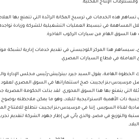
ت ومستلزمات الإنتاج المحلية.
 تساهم هذه الخدمات في ترسيخ المكانة الرائدة التي تتمتع بها العلا
ال المساهمة في تبسيط العمليات التشغيلية للشركة وزيادة تواجده
 هذا السوق الهام من سيارات الركوب الفاخرة.
ى، سيساهم هذا المركز اللوجيستي في تقديم خدمات إدارية لشبكة مو
 العاملة في قطاع السيارات المصري.
لك الخطوة الهامة، يقول السيد جيرد بيترليش-رئيس مجلس الإدارة وا
اصل مرسيدس-بنز ايجيبت ضخ استثماراتها في السوق المصري لعقود طوي
ئلة التي يتمتع بها هذا السوق المحوري. لقد بذلت الحكومة المصرية ج
جنبية ذات الأهمية الاستراتيجية للبلاد، وهو ما يمكن ملاحظته بوضوح 
ادية لقناة السويس. إننا في مرسيدس-بنز ايجيبت نتطلع للافتتاح ال
تية والتوزيع في مصر، والذي يأتي في إطار جهود الشركة لتقديم تجربة
بلاد.