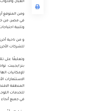
الغيار، والأدوا
ومن المتوقع أن
في مصر، من خل
وتلبية احتياجات
و من ناحية أخر
للشركات الأخرى
وتعليقًا على ت
بنز ايجيبت: تو
للإمكانيات الها
الاستثمارات الأ
المنطقة الاقتص
للخدمات اللوجس
في جميع أنحاء ال