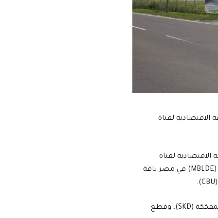
الاقتصادية لقناة
 في المنطقة الاقتصادية لقناة
السويس، حيث من المتوقع أن يقدم مركز مرسيدس-بنز للخدمات اللوجستية والتوزيع (MBLDE) في مصر باقة
والتي تشمل مستقبلًا خدمات تخزين الأجزاء المفككة بالكامل (CKD)، والأجزاء نصف المفككة (SKD)، وقطع