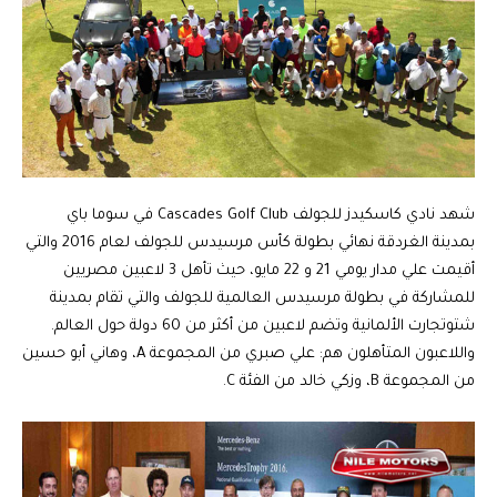
شهد نادي كاسكيدز للجولف Cascades Golf Club في سوما باي
بمدينة الغردقة نهائي بطولة كأس مرسيدس للجولف لعام 2016 والتي
أقيمت علي مدار يومي 21 و 22 مايو، حيث تأهل 3 لاعبين مصريين
للمشاركة في بطولة مرسيدس العالمية للجولف والتي تقام بمدينة
شتوتجارت الألمانية وتضم لاعبين من أكثر من 60 دولة حول العالم.
واللاعبون المتأهلون هم: علي صبري من المجموعة A، وهاني أبو حسين
من المجموعة B، وزكي خالد من الفئة C.