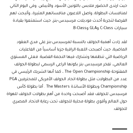
حيث ارتدى الحضور ملابس باللونين الأسود والأبيض. وفي اليوم الثاني
لمنافسات البطولة، واصل اللاعبون منافساتهم المثيرة، وأتيحت لهم
الفرصة لتجربة أحدث موديلات مرسيدس-بنز، حيث استمتعوا بقيادة
سيارات C-Class وGLA وB-Class.
لقد زادت أهمية الجولف بالنسبة لمرسيدس-بنز علي مدي العقود
الماضية، حيث أصبحت اللعبة الراقية جزءا أساسياً من الفاعليات
الرياضية التي تنظمها وتشارك فيها النجمة الفضية. فعلي المستوي
العالمي، تفخر مرسيدس بنز بكونها الراعي الرسمي لبطولة الجولف
المفتوحة The Open Championship ، كما أنها الشريك الرئيسي في
عدد من البطولات مثل بطولة اتحاد الجولف الأمريكي للمحترفين PGA
Championship وبطولة الأساتذة The Masters . أما بطولة كأس
مرسيدس للجولف فقد أصبحت واحدة من أهم بطولات الجولف للهواة
حول العالم وأقوي بطولة محلية للجولف تحت رعاية الاتحاد المصري
للجولف.