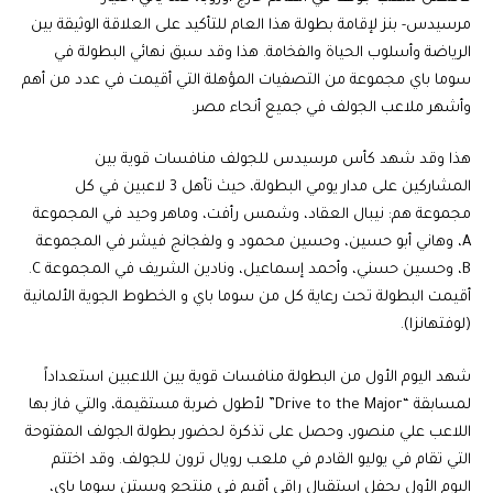
مرسيدس- بنز لإقامة بطولة هذا العام للتأكيد على العلاقة الوثيقة بين
الرياضة وأسلوب الحياة والفخامة. هذا وقد سبق نهائي البطولة في
سوما باي مجموعة من التصفيات المؤهلة التي أقيمت في عدد من أهم
وأشهر ملاعب الجولف في جميع أنحاء مصر.
هذا وقد شهد كأس مرسيدس للجولف منافسات قوية بين
المشاركين على مدار يومي البطولة، حيث تأهل 3 لاعبين في كل
مجموعة هم: نيبال العقاد، وشمس رأفت، وماهر وحيد في المجموعة
A، وهاني أبو حسين، وحسين محمود و ولفجانج فيشر في المجموعة
B، وحسين حسني، وأحمد إسماعيل، ونادين الشريف في المجموعة C.
أقيمت البطولة تحت رعاية كل من سوما باي و الخطوط الجوية الألمانية
(لوفتهانزا).
شهد اليوم الأول من البطولة منافسات قوية بين اللاعبين استعداداً
لمسابقة “Drive to the Major” لأطول ضربة مستقيمة، والتي فاز بها
اللاعب علي منصور، وحصل على تذكرة لحضور بطولة الجولف المفتوحة
التي تقام في يوليو القادم في ملعب رويال ترون للجولف. وقد اختتم
اليوم الأول بحفل استقبال راقي أقيم في منتجع ويستن سوما باي،