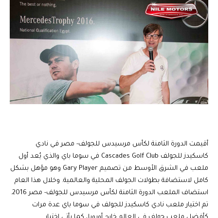
أقيمت الدورة الثامنة لكأس مرسيدس للجولف- مصر في نادي
كاسكيدز للجولف Cascades Golf Club في سوما باي والذي يُعد أول
ملعب في الشرق الأوسط من تصميم Gary Player وهو مؤهل بشكل
كامل لاستضافة بطولات الجولف المحلية والعالمية. وخلال هذا العام
استضاف الملعب الدورة الثامنة لكأس مرسيدس للجولف- مصر 2016.
تم اختيار ملعب نادي كاسكيدز للجولف في سوما باي عدة مرات
كأفضل ملعب جولف في العالم خارج أوروبا، كما يأتي اختيار