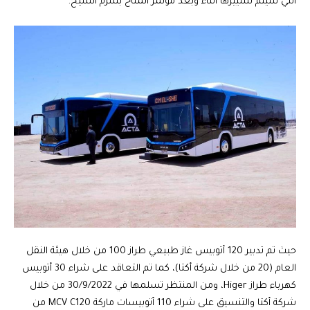
التي سيتم تسييرها أثناء وبعد مؤتمر المناخ بشرم الشيخ.
حيث تم تدبير 120 أتوبيس غاز طبيعي طراز 100 من خلال هيئة النقل
العام (20 من خلال شركة أكتا)، كما تم التعاقد على شراء 30 أتوبيس
كهرباء طراز Higer، ومن المنتظر تسلمها في 30/9/2022 من خلال
شركة أكتا والتنسيق على شراء 110 أتوبيسات ماركة MCV C120 من