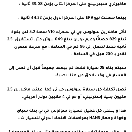
ماكيرتري سبيرلينج على المركز الثانى بزمن 39.08 ثانية ،
بينما حصلت نيو EP9 على المركز الاول بزمن 44.32 ثانية .
تأتى ماكلارين سولوس جي تي بمحرك V10 سعة 5.2 لتر، بقوة
تبلغ 829 حصانًا وعزم دوران يبلغ 649 نيوتن متر. تستغرق 2.5
ثانية فقط لتصل إلى 96 كم في الساعة ، مع سرعة قصوى
تقدر بـ 200 ميل في الساعة .
سيتم بناء 25 سيارة فقط، تم بيعها جميعاً قبل أن تصل إلى
المسار في وقت لاحق من هذا الصيف
.
تصل تكلفة كل سيارة سولوس جي تي كما اعلنت ماكلارين 2.5
مليون جنيه إسترليني، أو حوالي 4 ملايين دولار أمريكي.
هذا و يتلقى كل عميل لسيارة سولوس جي تي بدلة سباق
وخوذة وجهاز HANS بمواصفات الاتحاد الدولي للسيارات ،