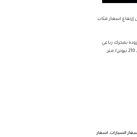
 إرتفاع اسعار فئات
ري تيجو 7 لفئة السيارات الرياضية متعددة الاستخدامات «SUV» مزودة بمحرك رباعي
سعار السيارات
,
اسعار