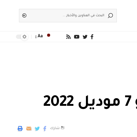
Aa
2
شارك