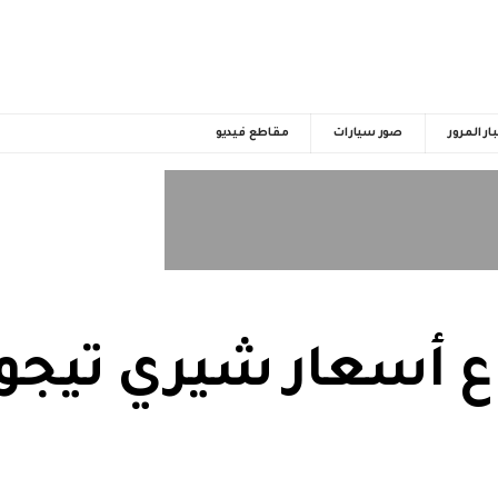
ار المرور
صور سيارات
مقاطع فيديو
سعار شيري تيجو 7 موديل 022