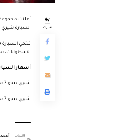
أعلنت مجموعة ج
السيارة شيري تيجو 7 موديل 022
شارك
الاسطوانات، سعة 1500 سي سي تيربو، ينتج عنه قوة 154 حصان وعزم أقصى للدو
أسعار السيارات 
شيري تيجو 7 موديل 2022 الفئة الأولى «BASE LINE» …بسعر 349 ألف جنيه.
شيري تيجو 7 موديل 2022 الفئة الثانية «HIGH LINE» … بسعر 375 ألف جنيه.
أسعار
الكلمات