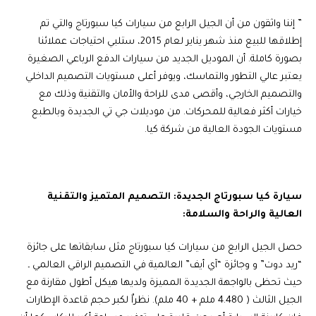
” إننا واثقون من أن الجيل الرابع من سيارات كيا سبورتاج والتي تم
إطلاقها للبيع منذ شهر يناير لعام 2015، ستلبي احتياجات عملائنا
بصورة كاملة. أن الموديل الجديد من سيارات الدفع الرباعي الصغيرة
يعتبر عالي التطور والتماسك، ويوفر أعلى مستويات التصميم الداخلي
والتصميم الخارجي، وأقصى مدى للراحة والأمان والتقنية وذلك مع
خيارات أكثر فعالية للمحركات. من موديلات جي تي الجديدة وبالطبع
مستويات الجودة العالية من شركة كيا.
سيارة كيا سبورتاج الجديدة: التصميم المتميز والتقنية
العالية والراحة والسلامة:
حصل الجيل الرابع من سيارات كيا سبورتاج مثل سابقاتها على جائزة
“ريد دوت” و وجائزة “آي أيف” العالمية في التصميم الراقي العالمي ـ
حيث تحظى بالواجهة الجديدة المميزة ولديها هيكل أطول مقارنة مع
الجيل الثالث ( 4.480 ملم + 40 ملم). نظراٌ لكبر حجم قاعدة الإطارات