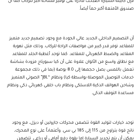
فإن كابينة السيارة أصبحت قادرة على توفير مساحة أكبر للركاب كما أن
صندوق الأمتعة أكبر حماً أيضاً.
أن التصميم الداخلي الجديد عالي الجودة مع وجود تصميم جديد متميز
للمقاعد توفر قدر كبير من مواصفات الراحة للركاب. وذلك مثل تهوية
المقاعد والضبط الكهربائي للمقاعد. كما توجد أغطية الجلد للمقاعد
مع نطاق واسع من الألوان علاوة على أن كيا سبورتاج مزودة بشاشة
تعمل باللمس يصل حجمها إلى 8.0 بوصة (بما في ذلك مجموعة
خدمات التوصيل الموصلة بواسطة كيا) ونظام “JBL” الصوتي المتميز
وشاحن الهواتف الذكية اللاسلكي ونظام باب خلفي كهربائي ذكي ونظام
مساعدة التوقف الذكي.
توجد خيارات لتوليد القوة تتضمن محركات جازولين أو ديزل، مع وجود
ناتج قوة يتراوح من 115 إلى 185 بي سي. وأعتماداٌ على نوع المحرك،
يمكن أن يتم تحديد السيارة إما بقوة دفع أمامي أو رباعي. تتضمن