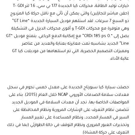
خيارات توليد الطاقة، محركات كيا الجديدة 177 بي سي، 1.6 لتر T- GDI
(حقن مباشر للجازلين) والتي يمكن أن تأتي مع ناقل حركة كيا المزدوج
ذو السبع 7 سرعات. لقد استلهم موديل السيارة الجديدة “GT Line”
وهي متوفرة مع محركات T-GDI و أقوى محركات الديزل في التشكيلة
يصل إلى “.0 CRDi 185 ps” مع إمكانية الدفع الرباعي. يتمتع موديل “GT
Line” الجديد بشاسيه تمت معايرته بعناية والعديد من عناصر
ومميزات التصميم الحصرية، التي تم استلهامها من موديلات كيا GT
عالية الأداء.
حصلت سيارة كيا سبورتاج الجديدة على معدل خمس نجوم في سجل
معدلات سلامة الصدمات الأوروبي NCAP خلال العام (2015). بناء على
المواصفات الخاصة بها، نجد أن معدات السلامة في الموديل الجديد
تتضمن نظام التعرف على الإشارات المرورية ونظام المحافظة على
السير في المسار المحدد، ونظام المساعدة على تغيير المسار
وتحذيرات العبور المروري ونظام التوقف في حالة الطوارئي (بما في ذلك
التعرف على حركة المشاة).