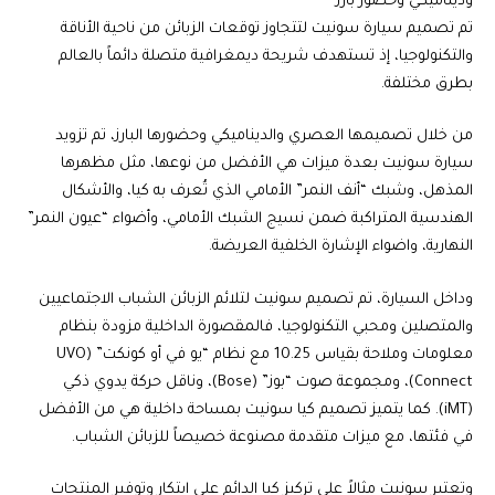
وديناميكي وحضور بارز
تم تصميم سيارة سونيت لتتجاوز توقعات الزبائن من ناحية الأناقة
والتكنولوجيا، إذ تستهدف شريحة ديمغرافية متصلة دائماً بالعالم
بطرق مختلفة.
من خلال تصميمها العصري والديناميكي وحضورها البارز، تم تزويد
سيارة سونيت بعدة ميزات هي الأفضل من نوعها، مثل مظهرها
المذهل، وشبك “أنف النمر” الأمامي الذي تُعرف به كيا، والأشكال
الهندسية المتراكبة ضمن نسيج الشبك الأمامي، وأضواء “عيون النمر”
النهارية، واضواء الإشارة الخلفية العريضة.
وداخل السيارة، تم تصميم سونيت لتلائم الزبائن الشباب الاجتماعيين
والمتصلين ومحبي التكنولوجيا، فالمقصورة الداخلية مزودة بنظام
معلومات وملاحة بقياس 10.25 مع نظام “يو في أو كونكت” (UVO
Connect)، ومجموعة صوت “بوز” (Bose)، وناقل حركة يدوي ذكي
(iMT). كما يتميز تصميم كيا سونيت بمساحة داخلية هي من الأفضل
في فئتها، مع ميزات متقدمة مصنوعة خصيصاً للزبائن الشباب.
وتعتبر سونيت مثالاً على تركيز كيا الدائم على ابتكار وتوفير المنتجات