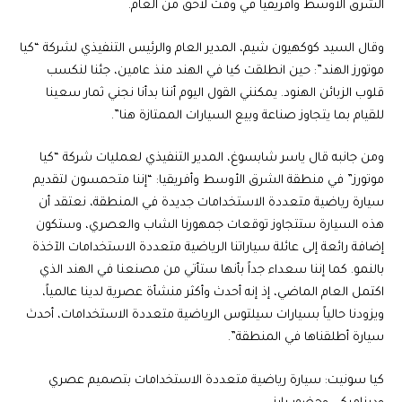
الشرق الأوسط وأفريقيا في وقت لاحق من العام.
وقال السيد كوكهيون شيم، المدير العام والرئيس التنفيذي لشركة “كيا
موتورز الهند”: حين انطلقت كيا في الهند منذ عامين، جئنا لنكسب
قلوب الزبائن الهنود. يمكنني القول اليوم أننا بدأنا نجني ثمار سعينا
للقيام بما يتجاوز صناعة وبيع السيارات الممتازة هنا”.
ومن جانبه قال ياسر شابسوغ، المدير التنفيذي لعمليات شركة “كيا
موتورز” في منطقة الشرق الأوسط وأفريقيا: “إننا متحمسون لتقديم
سيارة رياضية متعددة الاستخدامات جديدة في المنطقة، نعتقد أن
هذه السيارة ستتجاوز توقعات جمهورنا الشاب والعصري، وستكون
إضافة رائعة إلى عائلة سياراتنا الرياضية متعددة الاستخدامات الآخذة
بالنمو. كما إننا سعداء جداً بأنها ستأتي من مصنعنا في الهند الذي
اكتمل العام الماضي، إذ إنه أحدث وأكثر منشأة عصرية لدينا عالمياً،
ويزودنا حالياً بسيارات سيلتوس الرياضية متعددة الاستخدامات، أحدث
سيارة أطلقناها في المنطقة”.
كيا سونيت: سيارة رياضية متعددة الاستخدامات بتصميم عصري