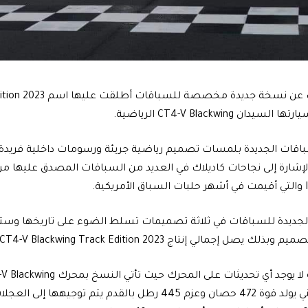
كشفت كاديلاك عن نسخة جديد
ن CT4-V Blackwing الرياضية.
باقات الجديدة بلمسات تصميم رياضية جريئة ورسومات داخلية فريد
لإشارة إلى نجاحات كاديلاك في العديد من السباقات المصدق عليها من 
مالي إنتاج CT4-V Blackwing Track Edition 2023 إلى 297 وحدة.
الشاحن التوربيني يولد قوة 472 حصان وعزم 445 رطل بالقدم يتم ت