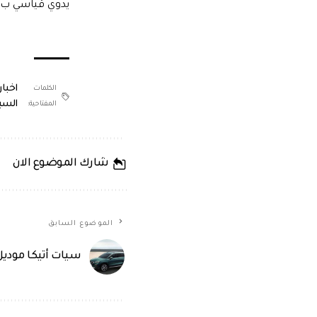
يدوي قياسي ب6 سرعات أو ناقل حركة أوتوماتيكي بـ 10 سرعات.
اخبار
الكلمات
السي
المفتاحية:
شارك الموضوع الان
الموضوع السابق
سيات أتيكا موديل 2022… السعر والمواص