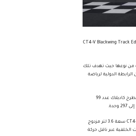
ة مخصصة للسباقات أطلقت عليها اسم CT4-V Blackwing Track Edition 2023
ة من نوعها حيث تهدف تلك
الرابطة الدولية لرياضة
تتوفر النسخة الجديدة للسباقات في ثلاثة تصميمات تسلط الضوء على تاريخها وستطرح كاديلاك عدد 99
الجدير بالذكر أنه لا يوجد أي تحديثات على المحرك حيث تأتي النسخ بمحرك CT4-V Blackwing سعة 3.6 لتر مزدوج
وجيهها إلى العجلات الخلفية عبر ناقل حركة