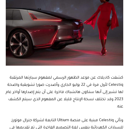
كشفت كاديلاك عن موعد الظهور الرسمي لمفهوم سيارتها المرتقبة
Celestiq لأول مرة في 22 يوليو الجاري وأصدرت صورا تشويقية واضحة
لها تشير إلى أنها ستكون هاتشباك فاخرة على أن يتم إصدارها أواخر عام
2023 وقد تختلف نسخة الإنتاج قليلا عن المفهوم الذي سيتم الكشف
عنه.
وتأتي Celestiq مبنية على منصة Ultium التابعة لشركة جنرال موتورز
للسيارات الكهربائية بنفس لغة التصميم الفاخرة التي تم تقديمها في