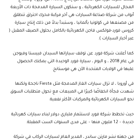
المجال للسيارات الكهربائية ، و ستكون السيارة المدمجة ذات الأربعة
أبواب من شركة صناعة السيارات هي آخر مركبة محرك احتراق تنطلق
من مصنعها في كولونيا بألمانيا ، وستبدأ بدلاً من ذلك إنتاج سيارة
كروس فورد-فولكس فاجن الكهربائية بالكامل بحلول الصيف المقبل (
عبر أخبار السيارات ).
كما أعلنت شركة فورد عن توقف سياراتها السيدان فييستا وفيوجن
في عام 2018 ، و اليوم ، سيارة فورد الوحيدة التي يمكنك الحصول
عليها في الولايات المتحدة الآن هي موستانج.
في أوروبا ، لا تزال سيارات الغاز المدمجة مثل Fiesta ناجحة ولكنها
شهدت فجأة انخفاضًا كبيرًا في المبيعات مع تحول متطلبات السوق
نحو السيارات الكهربائية والمركبات الأكثر نفعية.
حيث تخطط شركة فورد لاستثمار ملياري دولار لبناء سيارات كهربائية
جديدة – 1.2 مليون منها – على مدى السنوات الست المقبلة.
من جهته نشر مارتن ساندر ، المدير العام لسيارات الركاب في شركة