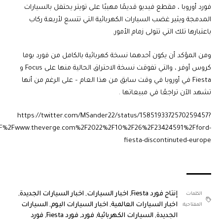
فورد أوروبا ، مقطع فيديو قديمًا مهيبًا على تويتر يحتفل بالسيارات
المدمجة ويثير غضب السيارات الكهربائية التي تتسع لأربعة ركاب
باعتبارها تلك التي تتولى زمام الأمور.
ومن المؤكد أن يكون أحدهما نسخة كهربائية بالكامل من فورد بوما
كروس أوفر ، والتي تفوقت نسخة الاحتراق الحالية منها على Focus و
Fiesta في أوروبا في وقت سابق من هذا العام – على الرغم من أنها
تشهد الآن تراجعًا في مبيعاتها .
https://twitter.com/MSander22/status/1585193372570259457?
2F%2Fwww.theverge.com%2F2022%2F10%2F26%2F23424591%2Fford-
fiesta-discontinuted-europe
إنتاج فورد Fiesta
,
اخبار السيارات
,
اخبار السيارات الجديدة
,
الكلمات
اخبار السيارات العالمية
,
اخبار السيارات اليوم
,
السيارات
المفتاحية:
الجديدة
,
السيارات الكهربائية
,
فورد
,
فورد Fiesta
,
فورد