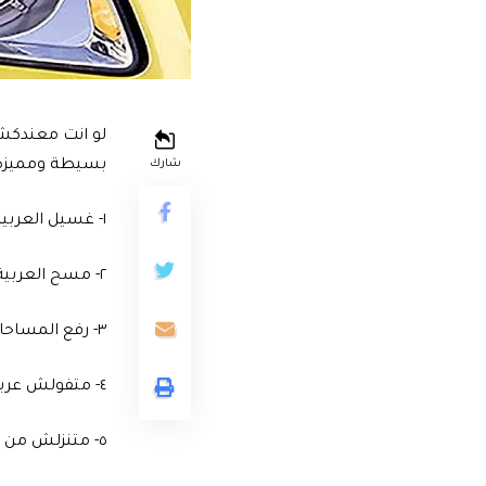
لو انت معندكش 
بسيطة ومميزة 
شارك
١- غسيل العربية فى الشمس بيحرق الدهان
٢- مسح العربية وهيا عليها تراب فى الشمس بيجرح الدهان
٣- رفع المساحات اثناء الغسيل بينشف جلدها ويخليها تبوظ الازاز
٤- متفولش عربيتك فى الحر للاخر
٥- متنزلش من عربيتك بعد االركنة منغير ماتعمل لوك الدركسيون