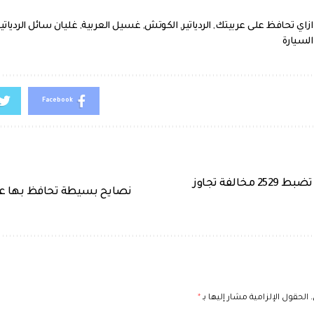
ازاي تحافظ على عربيتك
,
الردياتير
,
الكوتش
,
غسيل العربية
,
غليان سائل الردياتير
السيارة
Facebook
الحملات المرورية تضبط 2529 مخالفة تجاوز
نصايح بسيطة تحافظ بها عل
الحقول الإلزامية مشار إليها بـ
*