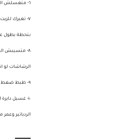
٦- متغسلش الكوتش وانت جاي من مشوار والطنابير سخنة
٧- تغيرك للزيت بدرى عن معادة ايا كان نوع الزيت اللي
بتحطة يطول عمر
٨- متسيبش العربية فاضية بنزين كتير بيكتم العربية ويسد
الرشاشات لو ان
٩- ظبط ضغط الكوتش صيف وشتا بيطول فى عمر الفردة
١٠- غسيل دايرة الماية وتنضيفها من فترة لفترة بيطول عمر
الردياتير وعمر م