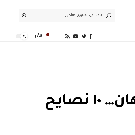
Aa
غسيل العربية فى الشمس بيحرق الدهان… ١٠ نصايح