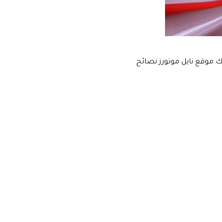
ك موقع نايل موتورز نصائح