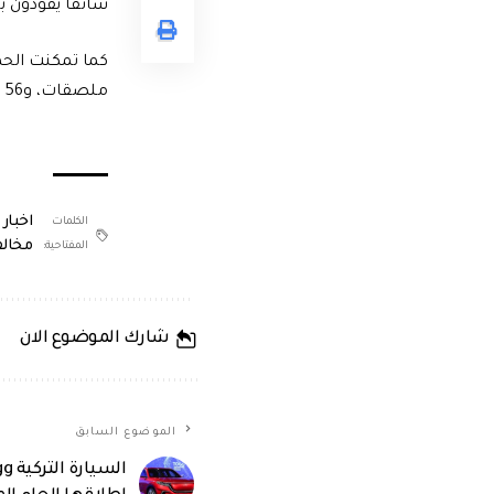
سائقا يقودون بدون رخصة قيادة
ملصقات، و56 تصالحا فوريا، وبلغت جملة المبالغ المحصلة فوريا 2800 جنيه.
اخبار 
الكلمات
مخالف
المفتاحية:
شارك الموضوع الان
الموضوع السابق