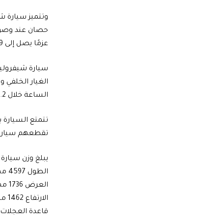
عزمًا يصل إلى 149 نيوتن / متر وذلك عند وصول عدد دورات محرك السيارة إلى 3600-4000 دورة في الدقيقة.
سيارة شيفرولية
الساعة خلال 13.2 ثانية، ويمكن للسيارة بشكل عام الوصول إلى سرعة قصوى تصل إلى 170 كيلو متر في الساعة.
تقطعهم سيارة شي
يبلغ وزن سيارة شيفرولية أوبترا 20
الطول 4597 مم
العرض 1736 مم
الارتفاع 1462 مم
قاعدة العجلات 2640 مم