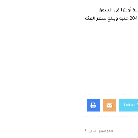
ية أوبترا في السوق
المصري بأربع فئات، يبلغ سعر الفئة الأولى 198400 جنية ويبلغ سعر الفئة الثانية 204200 جنية ويبلغ سعر الفئة
Twitter
الموضوع التالي