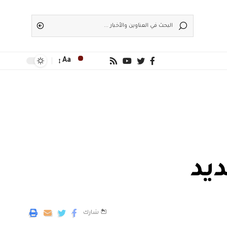
Aa
يد
شارك