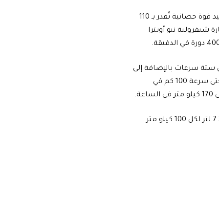
وتتميز سيارة شيفرولية نيو أوبترا بمحرك رباعي الاسطوانات سعة 1.5 لتر قادر على توليد قوة حصانية تُقدر بـ 110
ُخرج محرك سيارة شيفرولية نيو أوبترا
ن ستة سرعات بالإضافة إلى
الغيار الخلفي وهو قادر على العمل مع محرك السيارة للوصول بالسيارة من الثبات وحتى سرعة 100 كم في
تتمتع السيارة بخزان للوقود سعة 54 لتر وتمتاز بمتوسط استهلاك للوقود يصل إلى 7.3 لتر لكل 100 كيلو متر