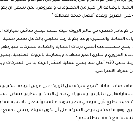
 برنامج شل كوماندر والذي يمنحهم كثير من الفوائد والمميزات منها 
 الآمنة بالإضافة الي كثير من الخصومات والعروض. نحن نسعى ان يكون
ه على الطريق ويقدم أفضل خدمة لعملائه.”
كوماندر كطفرة في عالم الزيوت حيث صمم ليمنح سائقي سيارات الخ
ة الشاقة والمتغيرة يوميا بكونه زيت تخليقي بالكامل صمم بتقنية الج
م، يمنح مستخدميه أقصي درجات الحماية والكفاءة لمحركات سيارت
زدحام المروري والطرق الغير ممهدة. وبمقارنته بالزيوت التقليدية، يتم
تبخير أقل وبسرعة تدفق 30% أعلي مما يسرع عملية انتشار الزيت بداخل المحر
 عمرها الافتراضي.
أضاف صائب قائلا: “تتربع شركة شل للزيوت على عرش الريادة التكنولوج
ماراتها إلى مليار دولار سنويا في مجال البحث والتطوير. تتمكن الشر
 جديدة تطرح لأول مرة في مصر بجودة عالمية وأسعار تنافسية مما ي
ري. وهو ما يعكس حرص الشركة على أن تكون شريك رئيسي لجميع عمل
ناسبة مع كافة متطلباتهم.”