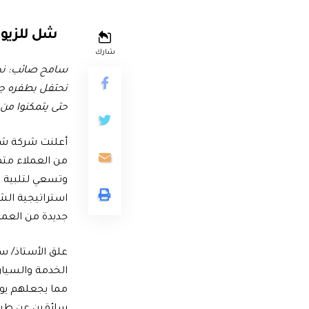
شل للزيو
شارك
سامح صائب
:
نح
نحتفل بطفره جدي
حتى يتمكنوا من
أعلنت شركة شل
من العملاء متم
وتسعي لتلبية كا
استراتيجية الش
جديدة من العمل
علق الأستاذ/ س
الخدمة والسيا
مما يجعلهم يوا