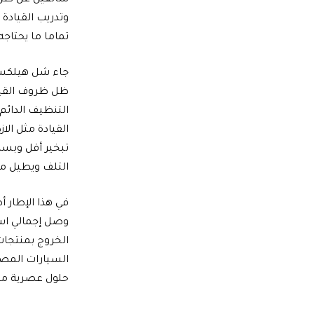
سائقين عن طريق
وتدريب القيادة
تماما ما يحتاج
جاء شل هيلكس 
ظل ظروف القياد
التنظيف الدائ
القيادة مثل الا
التلف ويطيل من
في هذا الإطار 
وصل إجمالي استث
الخروج بمنتجات
السيارات المص
حلول عصرية مت