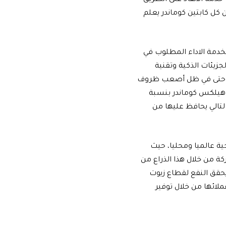
خدمه الانقاذ على الطريق
 كل كابتين كوماندر يعلم
دمة الاداء المطلوب في
زيئات الذكية وتقنية
هم حتى في ظل أصعب ظروف
يز هيلكس كوماندر بنسبة
كات وبالتالي يحافظ عليها من
ية عالميا ومحليا، حيث
كة من خلال هذا الذراع من
حقق النفع لقطاع زيوت
ائها من خلال توفير