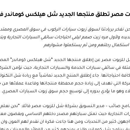
ت مصر تطلق منتجها الجديد شل هيلكس كوماندر ف
ن نفخر بريادتنا لسوق زيوت سيارات الركوب في سوق المصري وممتدة 
ده ولأول مره زيت صمم ليلبي احتياجات سائقي السيارات التجارية ويتغ
 استكمال رحلتهم ومن ثم يستكملوا مشوارهم
 للزيوت مصر عن إطلاق منتجها الجديد “شل هيلكس كوماندر” المص
ثلة في سائقي سيارات الخدمة والسيارات التجارية، حيث تؤمن الشركة
فة احتياجاتها. جاء إطلاق المنتج الجديد تماشياً مع ريادة شل التكنول
ركة التي تهدف إلى زيادة حجم محفظة منتجاتها وقاعدة عملائها من 
اء وهو ما يؤدي بدوره إلى توسيع حجم سوق زيوت السيارات المصري.
امح صائب – مدير التسويق بشركة شل للزيوت مصر قائلا: “نحن نعلم
رات التجارية حيث تمثل سيارتهم مصدر دخلهم الاساسي ويقضون مع
جهون كثير من التحديات ومن هنا جاءت فكرة ان نقدم لهم العون وان 