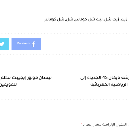
زيت
,
زيت شل
,
زيت شل كوماندر
,
شل
,
شل كوماندر
Facebook
بورشه تضيف بورشة تايكان ‎4S الجديدة إلى
نيسان موتور إيجيبت تنظم 
لرياضية الكهربائية
للموزعين ا
الحقول الإلزامية مشار إليها بـ
*