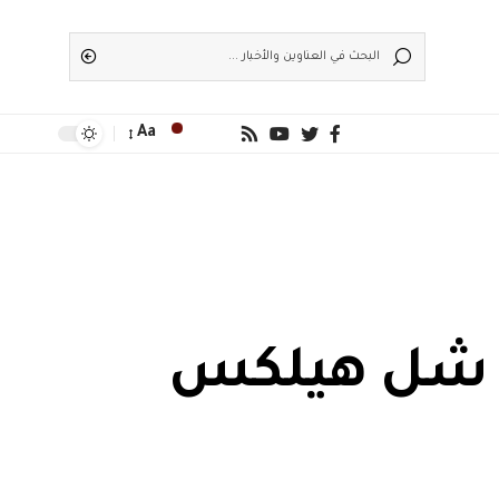
Aa
د شل هيلكس