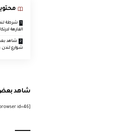
محتوي
شرطة لندن
الفارهة لارتك
شاهد بعض
شوارع لندن :
شاهد بعض ا
[imagebrowser id=46]