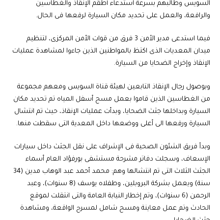
السويس وطالبهم بسرعة استدعاء أطقم الإنقاذ والغطاسين
والرافعة، والعمل على تحديد مكان السيارة لرفعها فى الحال.
فيما استدعى مدير الأمن 3 فرق من قوات الأمن المركزى، لتنظيم
ميدان المعديات الذى اكتظ بالمواطنين الذين جاءوا لمشاهدة عمليات
الإنقاذ وإخراج الضحايا من السيارة.
وبوصول رجال الإنقاذ التابعين لهيئة قناة السويس ومعهم مجموعة
من الغطاسين الذين قاموا بعمل مسح أسفل المياه تم تحديد مكان
السيارة وبداخلها جثث الضحايا، وبدأت عمليات الإنقاذ، حيث تم انتشال
السيارة ورفعها الى أعلى ووضعها داخل المعدية التى سقطت منها.
وبدأ فريق الشئون الصحية فى الإشراف على نقل الجثث داخل سيارات
الإسعاف، وسجلت دفاتر مشرحة مستشفى بورفؤاد العام أسماء
الجثث الثلاث التى تم انتشالها وهم: محمد أحمد عبد الوهاب مدين (34
سنة) ويعمل بشركة البروبلين، وطفلاه يوسف (8 سنوات)، وعبد
الرحمن (6 سنوات)، وتم إخطار النيابة العامة والتى انتقلت لموقع
الحادث وتم عمل معاينة ومسح شامل لمسرح الواقعة، ومشاهدة