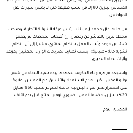
نصل إلى السعر العالمي، ولكن في مدة لا تقل عن 5 سنوات، مع عدم
المساس ببنزين 80 إلا في نسب طفيفة حتى لا يمس سيارات نقل
المواطنين.
من جانبه، قال محمد زاهر، نائب رئيس غرفة الشرقية التجارية، وصاحب
محطة بنزين بالعاشر من رمضان، إن أصحاب المحطات لم يعلموا
شيئا عن موعد وآليات العمل بالنظام المقترح، مشيرا إلى أن النظام
تشوبه حالة «ضبابية»، بسبب تضارب تصريحات الوزراء المعنيين بموعد
وآليات نظام التطبيق.
واستبعد «زاهر» وفاء الحكومة بتعهدها ببدء تنفيذ النظام في شهر
يوليو المقبل، نظرا لعدم الاستعداد والتنسيق مع المعنيين، علاوة
على استمرار عجز المواد البترولية، خاصة السولار بنسبة 60% مقابل
20% بالبنزين، مضيفا أنه من الضروري توفير المنتج قبل بدء التنفيذ.
المصري اليوم