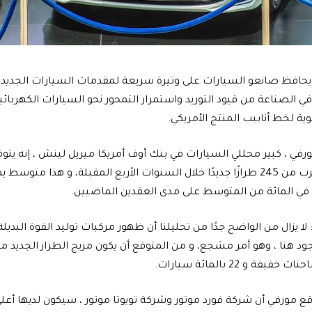
يحافظ صانعو السيارات على وتيرة سريعة لمقدمات السيارات الجديدة
ي الصناعة من قيود التوريد واستمرار التمحور نحو السيارات الكهربائية
وية لخط أنابيب المنتج الأمريكي.
رفي ، كبير محللي السيارات في بنك أوف أمريكا ميريل لينش ، إنه ي
لا يزال من الواضح جدًا من تحليلنا أن ظهور مركبات توليد القوة البديلة 
ة و 22 بالمائة سيارات.
قع مورفي أن شركة فورد موتور وشركة تويوتا موتور ، سيكون لديها أع