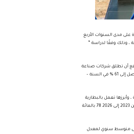
 على مدى السنوات الأربع
 ، وذلك وفقًا لدراسة ”
توقع أن تطلق شركات صناعة
السيارات ما يقرب من 245 طرازًا جديدًا خلال السنوات الأربع المقبلة، و هذا متوسط ​​يصل إلى 61 % في السنة –
، وأبرزها تعمل بالبطارية
الكهربائية ، موجود هنا ، وهو أمر مشجع، و من المتوقع أن يكون مزيج الطراز الجديد من 2023 إلى 2026 78 بالمائة
لى متوسط ​​سنوي لمعدل