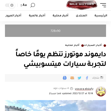
Aa
الرئيسية
المنتدى
أخبار محلية
أخبار عالمية
أخبار المرور
أخبار السيارات
أخبار محلية
دايموند موتورز تنظم يومًا خاصاً
لتجربة سيارات ميتسوبيشي
شارك
yossra elsiufy
4 سنوات ago
Last updated: 2022/12/27 at 10:14 مساءً