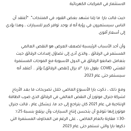
الاستثمار في المركبات الكهربائية.
حيث قالت بارا: ما زلنا نشهد بعض القيود في المنتجات”. “أعتقد أن
الناس سيستمرون في رؤية أنه لا يوجد توافر كبير للسيارات ، وهذا يؤدي
إلى أسعار أقوى.
وأن أحد الأسباب الرئيسية لضعف العرض هو النقص العالمي
المستمر في الرقائق ، والذي أدى إلى تضاؤل ​​إمدادات الرقائق حيث
يتعامل صانعو الرقائق في الدول الآسيوية مع الموجات المستمرة
لتفشي COVID. يقول بارا: “لا يزال [نقص الرقائق] يؤثر … أعتقد أنه
سيستمر حتى عام 2023.
ومع ذلك ، ذكرت بارا الأسبوع الماضي خلال تصريحات ما بعد الأرباح
لشركة جنرال موتورز أن النقص العالمي في الرقائق الذي ضرب الطاقة
الإنتاجية في عام 2021 كان يتراجع إلى حد ما، زبشكل عام ، قالت جنرال
موتورز إنها تتوقع أن يتحسن إنتاج السيارات وأن يرتفع بنسبة 25٪
-30٪ مقارنة بالعام الماضي ، على الرغم من المخاوف المستمرة التي
ذكرها بارا والتي تستمر حتى عام 2023.