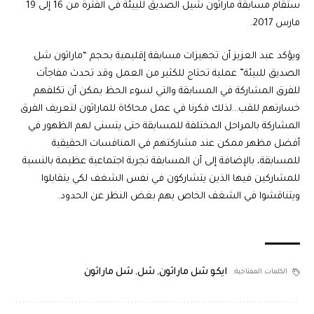
ستقام مسابقة ماراثون شيل الصديق للبيئة في الفترة من 16 إلى 19
مارس 2017.
ويؤكد عبد العزيز أن تجهيزات مسابقة إقليمية بحجم “ماراثون شل
الصديق للبيئة” عملية تحتاج للكثير من العمل وقد تحدث مفاجآت
للفرق المشاركة في المسابقة والتي لسوء الحظ يمكن أن تكلفهم
خسارتهم للقب…لذلك فكرنا في عمل محاكاة للماراثون لتعريف الفرق
المشاركة بالمراحل المختلفة للمسابقة حتى يتسنى لهم الظهور في
أفضل مظهر ممكن عند مشاركتهم في المنافسات الحقيقية
للمسابقة، بالإضافة إلى أن المسابقة تجربة اجتماعية عظيمة بالنسبة
للمشاركين فيها الذين يتشاركون في نفس الشغف لكي يتقابلوا
ويتناقشوا في الشغف الخاص بهم بغض النظر عن الحدود.
ايكو شل ماراثون
,
شل
,
شل ماراثون
الكلمات المفتاحية: