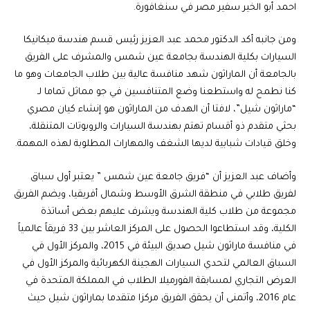
احمد أبو الخير سفير مصر في سنغافورة.
ومن جانبه أكد الدكتور محمد عبد العزيز رئيس قسم هندسة ميكانيكا
السيارات بكلية الهندسة بجامعة عين شمس والمشرف على الفريق
بالجامعة أن الماراثون شهد منافسة عالية بين طلاب الجامعات وهو ما
كنا نطمح له واستطعنا وضع المتنافسين في جو مماثل تماما لـ
“ماراثون شيل”، لافتا أن الهدف من الماراثون هو إنشاء كيان مصري
بحثي متقدم ذو أقسام تهتم بهندسة السيارات والروبوتات المتنقلة،
وخلق قيادات شبابية لديها الشغف والمهارات المطلوبة لهذه المهمة.
وأضاف عبد العزيز أن “فريق جامعة عين شمس ” يعتبر أول سباق
لفريق طلابي في منطقة الشرق الأوسط وشمال أفريقيا، ويضم الفريق
مجموعة من طلاب كلية الهندسة ويشرف عليهم بعض أساتذة
الكلية، وقد استطاعوا الحصول على المركز العاشر بين 33 فريقاً عالمياً
في منافسة ماراثون شيل صديق البيئة في 2015، والمركز الأول في
السباق العالمي لتحدي السيارات الهجينة الكهربائية والمركز الأول في
العرض التجاري لمسابقة الفورميلا الطلاب في المملكة المتحدة في
عام 2016، وأتمنى أن يحقق الفريق مركزا متقدما بماراثون شيل حيث