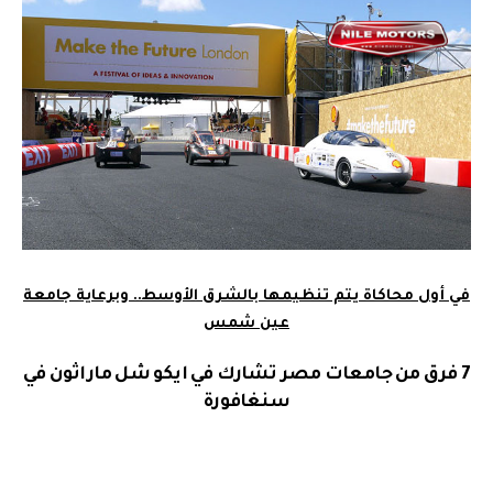
في أول محاكاة يتم تنظيمها بالشرق الأوسط.. وبرعاية جامعة
عين شمس
7 فرق من جامعات مصر تشارك في ايكو شل ماراثون في
سنغافورة