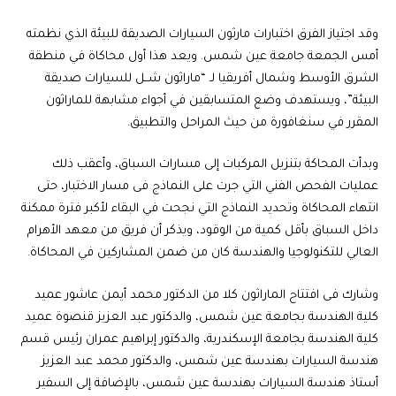
وقد اجتياز الفرق اختبارات مارثون السيارات الصديقة للبيئة الذي نظمته
أمس الجمعة جامعة عين شمس. ويعد هذا أول محاكاة في منطقة
الشرق الأوسط وشمال أفريقيا لـ “ماراثون شــل للسيارات صديقة
البيئة”، ويستهدف وضع المتسابقين في أجواء مشابهة للماراثون
المقرر في سنغافورة من حيث المراحل والتطبيق.
وبدأت المحاكة بتنزيل المركبات إلى مسارات السباق، وأعقب ذلك
عمليات الفحص الفني التي جرت على النماذج فى مسار الاختبار، حتى
انتهاء المحاكاة وتحديد النماذج التي نجحت في البقاء لأكبر فترة ممكنة
داخل السباق بأقل كمية من الوقود، ويذكر أن فريق
من معهد الأهرام
العالي للتكنولوجيا والهندسة
كان من ضمن المشاركين في المحاكاة.
وشارك فى افتتاح الماراثون كلا من الدكتور محمد أيمن عاشور عميد
كلية الهندسة بجامعة عين شمس، والدكتور عبد العزيز قنصوة عميد
كلية الهندسة بجامعة الإسكندرية، والدكتور إبراهيم عمران رئيس قسم
هندسة السيارات بهندسة عين شمس، والدكتور محمد عبد العزيز
أستاذ هندسة السيارات بهندسة عين شمس، بالإضافة إلى السفير