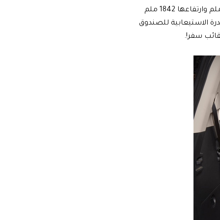
ومن ناحية الأبعاد، فيبلغ طول سيارة MG RX8 الجديدة 4923 ملم، ويبلغ عرضها 1930 ملم وارتفاعها 1842 ملم
 2850 ملم. ويمكن توسعة القدرة الاستيعابية للصندوق