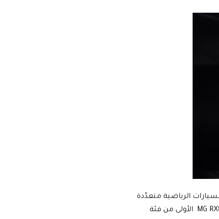
(MG Motor) بيع طرازها الجديد كلّياً MG RX8 من فئة السيارات الرياضية متعدّدة
الاستخدامات (SUV) متوسّطة الحجم في أسواق الشرق الأوسط. وتُعد سيارة ام جي MG RX8 الأولى من فئة