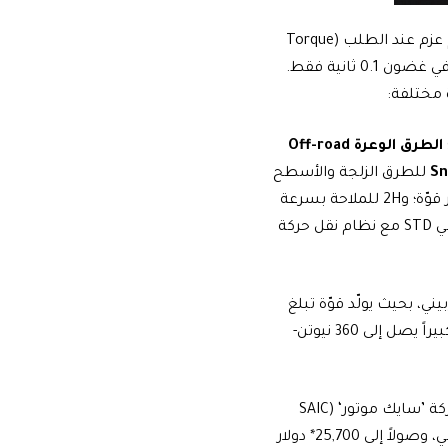
تُعتبَر سيارة MG RX8 الجديدة سيارة رباعية الدفع (4×4) حقيقية، وهي تحوي على نظام عزم عند الطلب (Torque
on Demand – TOD) للدفع الرباعي في الوقت الفعلي، والذي يمكنه تعديل عزم الدوران في غضون 0.1 ثانية فقط.
الطرق الوعرة
Off-road
S
للطرق الزلجة والأسطح
لاستجابة أسرع ومنطق تبديل سرعات أكثر قوّة؛ و2H للملاحة بسرعة
عالية مع كفاءة باستهلاك الوقود بوضعية 2WD للدفع بعجلتين. ويأتي الطراز الأساسي STD مع نظام نقل حركة
نات سعة 2.0 لتر مزود بشاحن توربيني، بحيث يولّد قوّة تبلغ
220 حصاناً. ويشتمل المحرّك على تقنية(Net Blue (Net Blue Technology) ويولّد عزماً كبيراً يصل إلى 360 نيوتن-
أما بالنسبة لسعر سيارة MG RX8 الجديدة، فقد أعلنت شركة ام جي، المملوكة من شركة ’سايك موتور‘ (SAIC
Motor)، أن أسعار سيارات RX8 الجديدة ستبدأ من 21,850* دولار أمريكي للطراز الأساسي، وصولاً إلى 25,700* دولار