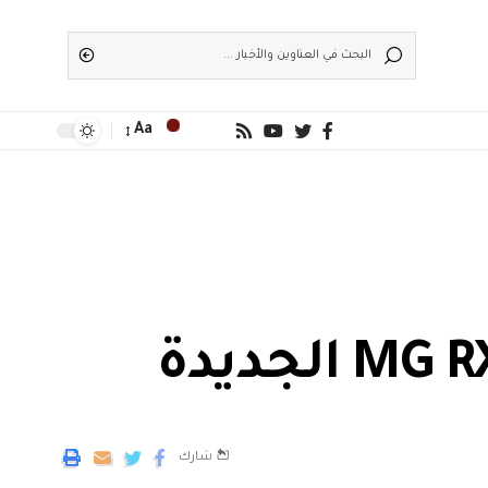
Aa
شارك