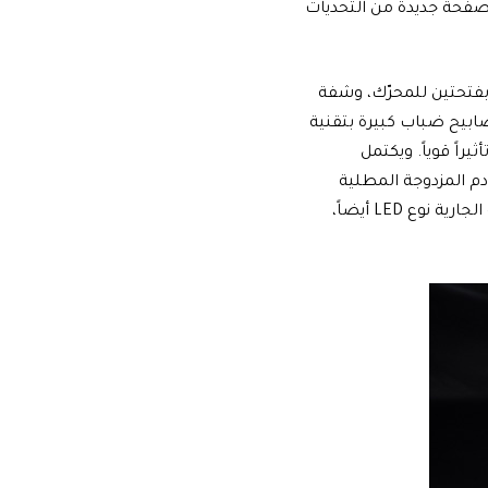
 صفحة جديدة من التحديات
ام غطاء بفتحتين للمحرّك، وشفة
ابيح ضباب كبيرة بتقنية
اً قوياً. ويكتمل
م المزدوجة المطلية
بالكروم، وأضواء LED الخلفية، والأضواء الأمامية نوع LED، والأضواء الأمامية النهارية الجارية نوع LED أيضاً،