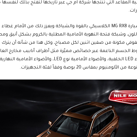
ة المقاعد التي تنتجها شركة ام جي عبر تاريخها لتفتح بذلك لنفسها
ات.
يتميز تصميم سيارة MG RX8 الكلاسيكي بالقوة والشياكة ويعزز ذلك من الأم
لون، وشبكة فتحة التهوية الأمامية المطلية بالكروم بشكل أنيق ومص
فوفي مكونة من صفين اثنين لكل مصباح، وكل هذا من شأنه أن يترك تأثير
الجسم الناعمة عبر خصائص مميّزة مثل أطراف أنابيب مخارج العاد
ومنيوم بمقاس 20 بوصة وفقاً لفئة التجهيزات.