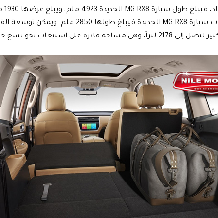
أما قاعدة عجلات سيارة MG RX8 الجديدة فيبلغ طولها
احة قادرة على استيعاب نحو تسع حقائب سفر!.