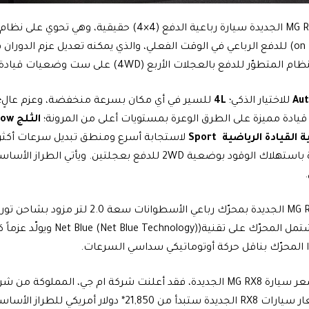
ّر للدفع بالعجلات الأربع (4WD) على ست وضعيات قيادة مختلفة:
Au
للاختيار الذكي؛
L
4
للسير في أي مكان بسرعة منخفضة، وعزم عالٍ؛
 قيادة مميزة على الطرق الوعرة بمستويات أعلى من المرونة؛
الثلج
now
 القيادة الرياضية
Sport
تتميز سيارة MG RX8 الجديدة بمحرّك رباعي الأسطوا
 المحرّك بناقل حركة أوتوماتيكي سداسي السرعات.