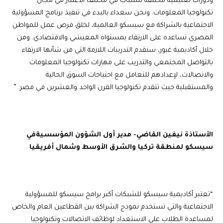
ودورات تعليمية مختلفة للشباب في مختلف الأعمار في مجال
تكنولوجيا المعلومات. ونحن سعداء بالبدء في تنفيذ برنامج المسؤولية
الاجتماعية بالشراكة مع سيسكو العالمية، لخلق فرص عمل للمواطن
المصري تساعده على الارتقاء بمستواه المعيشي والاقتصادي. ومن
خلال أكاديمية غبور، سنقدم التدريبات اللازمة التي من شأنها الارتقاء
بالتواصل المجتمعي والتدريب على مهارات تكنولوجيا المعلومات
والاتصالات، لإعدادهم للتعامل مع احتياجات السوق الحالية
والمستقبلية حيث تتقدم تكنولوجيا القرن الواحد والعشرين في مصر. ”
الأستاذة نيفين القاضي-
مدير أول الشؤون المؤسسيةفي
سيسكو لمنطقة
تركيا والشرق الأوسط وشمال أفريقيا
“تعتبر أكاديمية سيسكو للشبكات أكبر برامج سيسكو للمسؤولية
الاجتماعية والتي تستخدم نموذج الشراكة بين القطاعين العام والخاص
لمساعدة الطلاب على الاستعداد لوظائف الاتصالات وتكنولوجيا