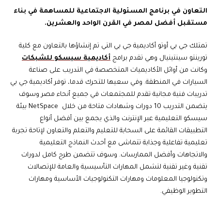
التعاون
في
برنامج
المسئولية
الاجتماعية
للمساهمة في بناء
مستقبل
أفضل لمصر
في
القرن
الواحد
والعشرين.
تمتلك جي بي أوتو أكاديمية جي بي التي تم إنشاؤها بالتعاون مع كلية
تورينتو سينتينيال وهي تقدم برامج
أكاديمية سيسكو للشبكات
وكانت من أوائل الأكاديميات المتخصصة في التدريب على صناعة
السيارات في المنطقة. وفي سعيها للتحرك قدما، توفر أكاديمية جي بي
تدريبات فنية مجانية تقدم للمجتمعات في جميع أنحاء مصر وسوف
يتضمن التدريب 10 دورات وشهادات متاحة من خلال NetSpace بيئة
سيسكو التعليمية عبر الإنترنت والذي يجمع بين أفضل أنواع
التطبيقات القائمة على السحابة للتعليم والتعلم والتعاون لإتاحة تجربة
تعليمية تفاعلية وجذابة تتماشى مع أحدث النماذج التعليمية
والاتجاهات وأفضل الممارسات. وسوف تتضمن طرح كامل لدورات
تقنية وغير تقنية لتشمل المهارات التأسيسية والعامة للإتصالات
وتكنولوجيا المعلومات ومهارات التكنولوجيات الأساسية ومهارات
التطوير الوظيفي.