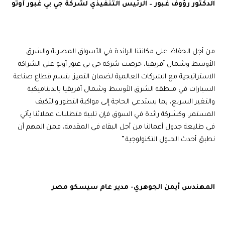
الدكتور
رؤوف
غبور – الرئيس
التنفيذي
لشركة
جي بي غبور
أوتو
من أجل الحفاظ على مكانتنا الرائدة في الأسواق المصرية والشرق
الأوسط وشمال أفريقيا، حرصت شركة جي بي غبور أوتو على الشراكة
الاستراتيجية مع الشركات العالمية لضمان التميز. يتسم قطاع صناعة
السيارات في منطقة الشرق الأوسط وشمال أفريقيا بالديناميكية
والتغير السريع، بما يستدعي الحاجة إلى مواكبة التطور والتكيف
المستمر. وكشركة رائدة في السوق فإن تلبية متطلبات عملائنا يأتي
في طليعة جدول أعمالنا من أجل البقاء في المقدمة، فمن المهم أن
نطبق أحدث الحلول التكنولوجية.”
المهندس أيمن
الجوهري-
مدير
عام
سيسكو
مصر