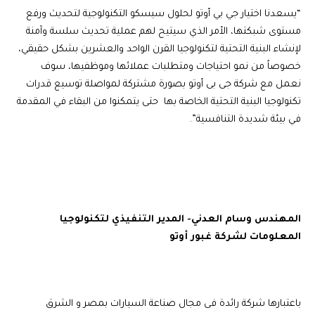
“يسعدنا اختيار جي بي أوتو لحلول سيسكو التكنولوجية لتحديث ورفع
مستوى شبكتها، الأمر الذي سيتيح لهم عملية تحديث سلسة وآمنة
لإنشاء البنية التحتية لتكنولوجيا القرن الواحد والعشرين بشكل حقيقي،
خصوصاً من نمو احتياجات ومتطلبات عملائها وموظفيها، سوف
نعمل مع شركة جى بى أوتو بصورة مشتركة لمواصلة توسيع قدرات
تكنولوجيا البنية التحتية الخاصة بها حتى يتمكنوا من البقاء في المقدمة
في بيئة شديدة التنافسية”.
المهندس
وسام
العدني- المدير
التنفيذي
لتكنولوجيا
المعلومات
لشركة
غبور
أوتو
باعتبارها شركة رائدة فى مجال صناعة السيارات بمصر و الشرق