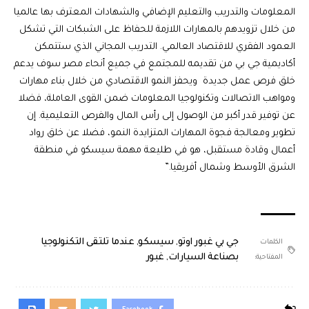
المعلومات والتدريب والتعليم الإضافي والشهادات المعترف بها عالميا
من خلال تزويدهم بالمهارات اللازمة للحفاظ على الشبكات التي تشكل
العمود الفقري للاقتصاد العالمي. التدريب المجاني الذي ستتمكن
أكاديمية جي بي من تقديمه للمجتمع في جميع أنحاء مصر سوف يدعم
خلق فرص عمل جديدة ويحفز النمو الاقتصادي من خلال بناء مهارات
ومواهب الاتصالات وتكنولوجيا المعلومات ضمن القوى العاملة، فضلا
عن توفير قدر أكبر من الوصول إلى رأس المال والفرص التعليمية. إن
تطوير ومعالجة فجوة المهارات المتزايدة النمو، فضلا عن خلق رواد
أعمال وقادة مستقبل، هو في طليعة مهمة سيسكو في منطقة
الشرق الأوسط وشمال أفريقيا.”
جي بي غبور اوتو
,
سيسكو
,
عندما تلتقى التكنولوجيا
الكلمات
بصناعة السيارات
,
غبور
المفتاحية: