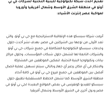
تقديم
أحدث
شبكة
تكنولوجية
للبنية
التحتية
لشركات
جي
بي
أوتو في منطقة
الشرق
الأوسط
وشمال
أفريقيا
وأوروبا
لمواكبة
عصر
إنترنت
الأشياء:
أبرمت شركة سيسكو هذه الإتفاقية الاستراتيجية مع جي بي أوتو، والتي
تعد الأولى من نوعها بين الشركتين في مصر، بهدف نشر أحدث حلول
وخدمات سيسكو التكنولوجية المتكاملة في جميع شركات جي بي أوتو
والشركات التابعة لها لتشمل حلول شبكات المؤسسات، وحلول مراكز
بيانات وتكنولوجيا البنية التحتية، لتمكين الموظفين من المشاركة
والابتكار في أي مكان وعبر أي جهاز وبالتالي سيتم تسهيل عملية اتصال
أفضل بين الموظفين في جميع فروع جي بي أوتو في كافة أنحاء
منطقة الشرق الأوسط كما تشمل الخطط المستقبلية تطبيق حلول
سيسكو للفيديو كونفرنس في بعض المواقع البعيدة لجي بي أوتو في
مصر ودول أخرى في الشرق الأوسط وشمال أفريقيا.