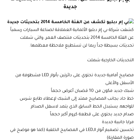
جديدة
كشفت شركة بي إم دبليو الألمانية العملاقة لصناعة السيارات رسمياً
عن الفئة الخامسة 2014 بتحديثات منتصف العمر, والتي شملت
تحديثات بسيطة جداً ربما لن تستطيع ملاحظة معظمها.
التحديثات الخارجية شملت
مصابيح أمامية جديدة تحتوي على دائرتين بأنوار LED مشطوفة من
الأسفل والأعلى
شبك جديد مكون من 10 قضبان أعرض حجماً
خط حاد بجانب المصابيح ممتد إلى الشبك لإعطاء طابع شرس
للواجهه, يستبدل الخط السابق الذي يتمد لاسفل الصدام
صدام جديد يحتوي على قطعة كروم أكبر حجماً
مرايا جانبية جديدة
تحسين تصميم أنوار الـLED في المصابيح الخلفية (كما هو موضح في
صورة المقارنة)