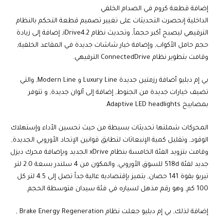
إضافة قطعة كروم في الصدام الخلفي
الداخلية إنحصرت التحديثات على تغيير تصميم قطعة التحكم بالنظام
الترفيهي ليصبح أكبر حجماً, وتحديث نظام iDrive4.2, إضافة إلى زيادة
حجم حامل الأكواب, وإضافة خيار شاشات جديدة في المقاعد الخلفية,
وقامت بتطوير نظام ConnectedDrive الترفيهي.
بي إم دبليو أضافة رزمتين جديدة Luxury Line و Modern Line, والتي
تضيف خيارات جديدة من الجنوط, إضافة إلى ألوان جديدة, و تتوفر
بمصابيح Adaptive LED headlights.
المحركات شملتها تحديثات بسيطة من حيث تحسين الأداء وإستهلاك
الوقود, وتقليل كمية الإنبعاثات لتطابق قوانين الإتحاد الأوروبي الجديدة,
وقامت بتزويد الفئة الخامسة بنظام xDrive الجديد وبإضافة محرك ديزل
جديد لفئة 518d للسوق الأوروبي, والمكون من 4 سلندر بسعة 2.0 لتر
تيربو بقوة 141 حصان, يتميز بإقتصاديه عالية جداً تصل إلى 4.5 لتر كل
100 كم, وهو رقم مذهل لسياره في فئة سيدان متوسطة الحجم.
إضافة لذلك, بي إم دبليو جعلت نظام Brake Energy Regeneration ,