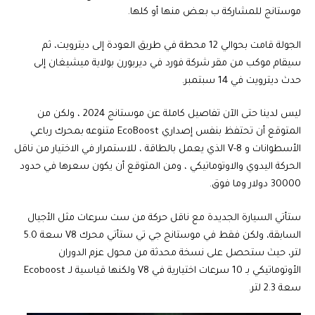
موستانج للمشاركة ب بعض منها أو كلها.
الجولة قامت بحوالي 12 محطة في طريق العودة إلى ديترويت، ثم
سيقام موكب من مقر شركة فورد في ديربورن بولاية ميشيغان إلى
حدث ديترويت في 14 سبتمبر.
ليس لدينا حتى الآن تفاصيل كاملة عن موستانج 2024 ، ولكن من
المتوقع أن تحتفظ بنفس إصداري EcoBoost متنوعه بمحرك رباعي
الأسطوانات و V-8 الذي يعمل بالطاقة ، للاستمرار في الاختيار من ناقل
الحركة اليدوي والاوتوماتيكي ، ومن المتوقع أن يكون سعرها في حدود
30000 دولار وما فوق.
ستأتي السيارة الجديدة مع ناقل حركة من ست سرعات مثل الأجيال
السابقة، ولكن فقط في موستانج جي تي ستأتي محرك V8 سعة 5.0
لتر، حيث ستحصل على نسخة محدثة من محول عزم الدوران
الأوتوماتيكي بـ 10 سرعات اختيارية في V8 ولكنها قياسية لـ Ecoboost
سعة 2.3 لتر.