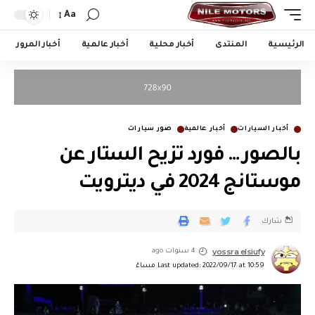
Aa
الرئيسية
المنتدى
أخبار محلية
أخبار عالمية
أخبار المرور
أخبار السيارات
أخبار عالمية
صور سيارات
بالصور … فورد تزيح الستار عن
موستانج 2024 في ديترويت
شارك
yossra elsiufy
4 سنوات ago
Last updated: 2022/09/17 at 10:59 مساءً