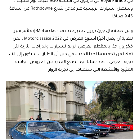
في Royal Parade في كارلتون في الساعة 9:30 صباحًا يوم السبت ،
وستصل السيارات الرئيسية عبر مدخل شارع Rathdowne من الساعة
9.45 صباحًا.
ومن جهته قال جون تريرن ، مدير حدث Motorclassica: إنه لأمر مثير
للغاية أن يصل أخيرًا أسبوع العرض في Motorclassica 2022 ، نحن
فخورون جدًا بالمقطع العرضي الرائع للسيارات والدراجات النارية التي
تمكنا من تجميعها لهذا الحدث، في حين أن الطرازات ستكون إلى الأبد
نجوم العرض ، فقد عملنا بجد لصنع العديد من العروض الجانبية
المثيرة والأنشطة التي ستضاف إلى تجربة الزوار.