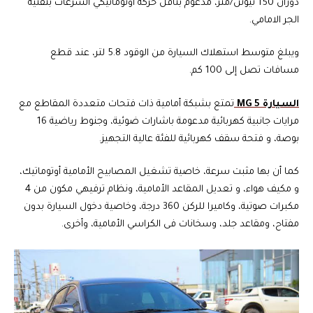
دوران 150 نيوتن/متر، مدعوم بناقل حركة أوتوماتيكي السرعات بتقنية
الجر الامامي.
ويبلغ متوسط استهلاك السيارة من الوقود 5.8 لتر، عند قطع
مسافات تصل إلى 100 كم.
السيارة MG 5
تمتع بشبكة أمامية ذات فتحات متعددة المقاطع مع
مرايات جانبية كهربائية مدعومة باشارات ضوئية، وجنوط رياضية 16
بوصة، و فتحة سقف كهربائية للفئة عالية التجهيز.
كما أن بها مثبت سرعة، خاصية تشغيل المصابيح الأمامية أوتوماتيك،
و مكيف هواء، و تعديل المقاعد الأمامية، ونظام ترفيهي مكون من 4
مكبرات صوتية، وكاميرا للركن 360 درجة، وخاصية دخول السيارة بدون
مفتاح، ومقاعد جلد، وسخانات فى الكراسي الأمامية، وأخرى.