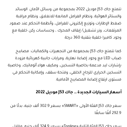
تتمتع جاك JS3 موديل 2022 بمجموعة من وسائل الأمان: الوسائد
والستائر الهوائية، ونظام الفرامل المانعة للانغلاق، ونظام مراقبة
ضغط الإطارات وتوزيع إلكتروني للفرامل، وأنظمة التحكم عند صعود
المرتفعات، وزر تشغيل/ إيقاف المحرك ، وحساسات ركن خلفية مع
وجود كاميرا خلفية بتقنية 360 درجة.
كما تتمتع جاك JS3 بمجموعة من التجهيزات والكماليات: مصابيح
ضباب LED مع وجود إضاءة نهارية، ومرايات جانبية كهربائية مزودة
بإشارات ليد مدعمة بخاصية التسخين، ومكيف هواء أتوماتيك، وخاصية
التسخين الحراري للزجاج الخلفي، وفتحة سقف، وإمكانية التحكم في
مستوى ارتفاع إضاءة المصابيح الأمامية.
أسعار السيارات الجديدة … جاك JS3 موديل 2022
سعر جاك JS3 الفئة الأولى «SMART» بسعر 302.9 ألف جنيه، بدلًا من
292.9 ألفًا سابقًا.
سعر جاك JS3 الفئة الثانية «Topline» بسعر 324.9 ألف جنيه، مقابل