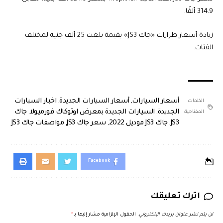
314.9 ألفًا.
زيادة أسعار طرازات «جاك JS3» بقيمة بلغت 25 ألف جنيه لمختلف
الفئات.
أسعار السيارات
,
أسعار السيارات الجديدة
,
اخبار السيارات
الكلمات
الجديدة
,
السيارات الجديدة بمعرض اوتوكاك فورميولا
,
جاك
المفتاحية:
JS3
,
جاك JS3 موديل 2022
,
سعر جاك JS3
,
مواصفات جاك JS3
Facebook
اترك تعليقك
لن يتم نشر عنوان بريدك الإلكتروني.
الحقول الإلزامية مشار إليها بـ
*