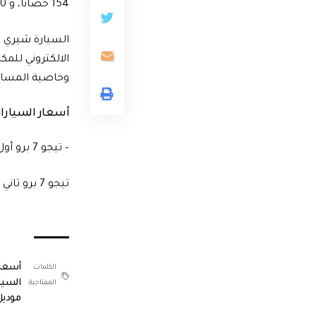
154 حصانا، و 210 نيوتن/متر من عزم الدوران، مقترن بعلبة تروس أوتوماتيكية الاداء تعمل بتقنية الدفع الامامي.
وخاصية المساعدة 
أسعار السيارات ال
– تيجو 7 برو أول فئة بسعر 485 ألف جنيه .
تيجو 7 برو ثاني فئة بسعر 520 ألف جنيه.
أسعار
الكلمات
السيا
المفتاحية:
موديل 22