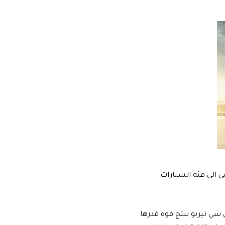
سعار السيارة تيجو 7 برو موديل 2022 والتى تنتمى الى فئة السيارات
 محرك رباعي الاسطوانات سعة 1500 سي سي تيربو ينتج قوة قدرها