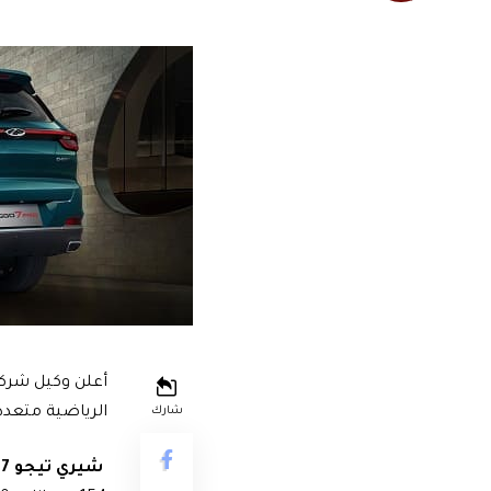
الرياضية متعددة الأغراض الـSUV داخل السوق
شارك
شيري تيجو 7 برو موديل 2022