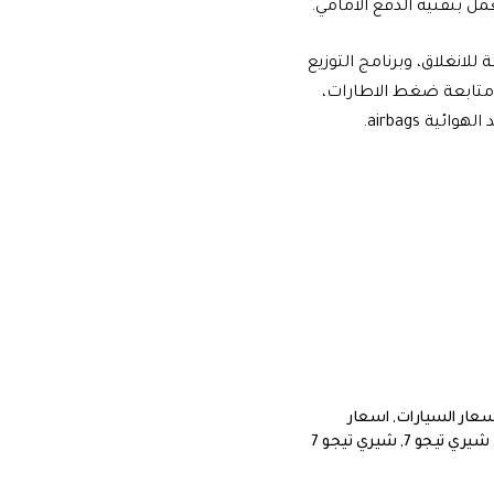
 7 برو موديل 2022 ، بعدد من وسائل الامان منها: فرامل abs مانعة للانغلاق، وبرنامج التوزيع
امل يد كهربائية، وخاصية متابعة ضغط الاطارات،
ة airbags.
سعار السيارات
,
اسعار
شيري تيجو 7
,
شيري تيجو 7