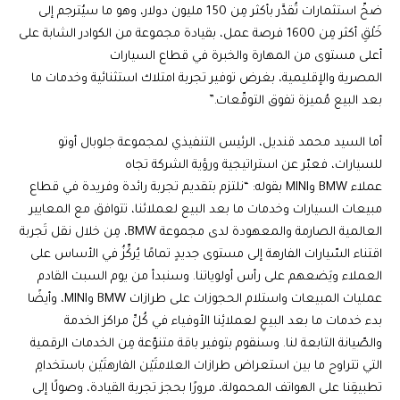
ضخّ استثمارات تُقدَّر بأكثر مِن 150 مليون دولار، وهو ما سيُترجم إلى
خَلْقِ أكثر مِن 1600 فرصة عمل، بقيادة مجموعة من الكوادر الشابة على
أعلى مستوى من المهارة والخبرة في قطاع السيارات
المصرية والإقليمية، بغرض توفير تجربة امتلاك استثنائية وخدمات ما
بعد البيع مُميزة تفوق التوقّعات.”
أما السيد محمد قنديل، الرئيس التنفيذي لمجموعة جلوبال أوتو
للسيارات، فعبّر عن استراتيجية ورؤية الشركة تجاه
عملاء BMW وMINI بقوله: “نلتزم بتقديم تجربة رائدة وفريدة في قطاع
مبيعات السيارات وخدمات ما بعد البيع لعملائنا، تتوافق مع المعايير
العالمية الصارمة والمعهودة لدى مجموعة BMW، مِن خلال نقل تَجربة
اقتناء السّيارات الفارهة إلى مستوى جديدٍ تمامًا يُركِّزُ في الأساس على
العملاء ويَضعهم على رأس أولوياتنا. وسنبدأ من يوم السبت القادم
عمليات المبيعات واستلام الحجوزات على طرازات BMW وMINI، وأيضًا
بدء خدمات ما بعد البيعِ لعملائِنا الأوفياء في كُلِّ مراكز الخدمة
والصّيانة التابعة لنا. وسنقوم بتوفير باقة متنوّعة مِن الخدمات الرقمية
التي تتراوح ما بين استعراض طرازات العلامتَيْن الفارهتَيْن باستخدامِ
تطبيقِنا على الهواتف المحمولة، مرورًا بحجز تجربة القيادة، وصولًا إلى