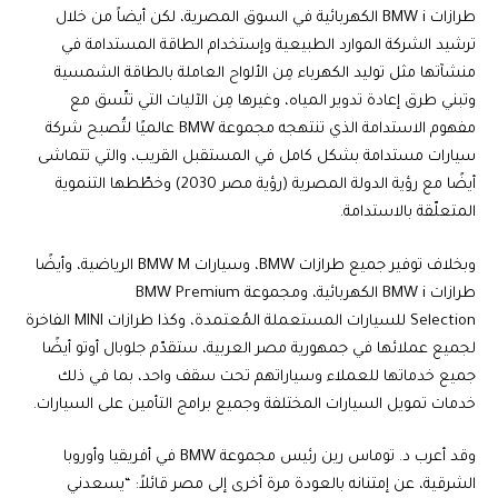
طرازات BMW i الكهربائية في السوق المصرية، لكن أيضاً من خلال
ترشيد الشركة الموارد الطبيعية وإستخدام الطاقة المستدامة في
منشآتها مثل توليد الكهرباء مِن الألواح العاملة بالطاقة الشمسية
وتبني طرق إعادة تدوير المياه، وغيرها مِن الآليات التي تتّسق مع
مفهوم الاستدامة الذي تنتهجه مجموعة BMW عالميًا لتُصبح شركة
سيارات مستدامة بشكل كامل في المستقبل القريب، والتي تتماشى
أيضًا مع رؤية الدولة المصرية (رؤية مصر 2030) وخطّطها التنموية
المتعلّقة بالاستدامة.
وبخلاف توفير جميع طرازات BMW، وسيارات BMW M الرياضية، وأيضًا
طرازات BMW i الكهربائية، ومجموعة BMW Premium
Selection للسيارات المستعملة المُعتمدة، وكذا طرازات MINI الفاخرة
لجميع عملائها في جمهورية مصر العربية، ستقدّم جلوبال أوتو أيضًا
جميع خدماتها للعملاء وسياراتهم تحت سقف واحد، بما في ذلك
خدمات تمويل السيارات المختلفة وجميع برامج التأمين على السيارات.
وقد أعرب د. توماس رين رئيس مجموعة BMW في أفريقيا وأوروبا
الشرقية، عن إمتنانه بالعودة مرة أخرى إلى مصر قائلاً: “يسعدني