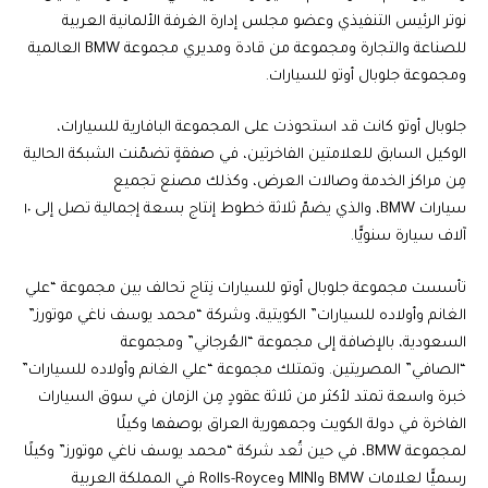
نوتر الرئيس التنفيذي وعضو مجلس إدارة الغرفة الألمانية العربية
للصناعة والتجارة ومجموعة من قادة ومديري مجموعة BMW العالمية
ومجموعة جلوبال أوتو للسيارات.
جلوبال أوتو كانت قد استحوذت على المجموعة البافارية للسيارات،
الوكيل السابق للعلامتين الفاخرتين، في صفقةٍ تضمّنت الشبكة الحالية
مِن مراكز الخدمة وصالات العرض، وكذلك مصنع تجميع
سيارات BMW، والذي يضمّ ثلاثة خطوط إنتاج بسعة إجمالية تصل إلى ١٠
آلاف سيارة سنويًّا.
تأسست مجموعة جلوبال أوتو للسيارات نِتاج تحالف بين مجموعة “علي
الغانم وأولاده للسيارات” الكويتية، وشركة “محمد يوسف ناغي موتورز”
السعودية، بالإضافة إلى مجموعة “العُرجاني” ومجموعة
“الصافي” المصريتين. وتمتلك مجموعة “علي الغانم وأولاده للسيارات”
خبرة واسعة تمتد لأكثر من ثلاثة عقودٍ مِن الزمان في سوق السيارات
الفاخرة في دولة الكويت وجمهورية العراق بوصفها وكيلًا
لمجموعة BMW، في حين تُعد شركة “محمد يوسف ناغي موتورز” وكيلًا
رسميًّا لعلامات BMW وMINI وRolls-Royce في المملكة العربية