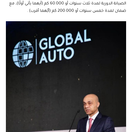
الصيانة الدورية لمدة ثلاث سنوات أو 60.000 كم (أيهما يأتي أولًا)، مع
ضمان لمدة خمس سنوات أو 200.000 كم (أيّهما أقرب) .