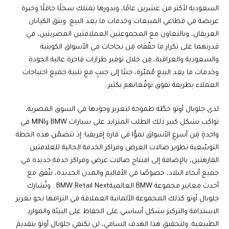
السعودية لأكثر من عشرين عامًا، وبدورها تمتلك سجلًا حافلًا وخبرة
عريضة في قطاعي المبيعات وخدمات ما بعد البيع. ويثق الكيانان
العريقان، وبالتعاون مع المجموعتين العملاقتين المصريتين، في
قدرتهما على تكرار ما حقّقاه مِن نجاحات في الأسواق الكويتية
والسعودية والعراقية، مِن خلال توفير طرازات فاخرة عالية الجودة
وخدمات ما بعد البيع مُميّزة، جنبًا إلى جنبٍ مع تلبية جميع احتياجات
العملاء بطريقة تفوق توقّعاتهم بكثير.
لدى جلوبال أوتو خطّة طموحة لتعزيز وجودها في السوق المصرية،
تواكب بشكل كبير ذلك الطلب المتزايد على سيارات BMW وMINI في
واحدةٍ مِن أسرع الأسواق نموًّا في قارة إفريقيا؛ إذ تتضمّن هذه الخطة
التوسّعية تطوير صالات العرض ومراكز الخدمة الحالية للعلامتين
الفارهتين، بالإضافة إلى افتتاح صالات عرض ومراكز خدمة جديدة في
جميع أنحاء البلاد، خصوصًا في الأقاليم والمدن الجديدة، تتّفق مع
أحدث معايير مجموعة BMW العالميةBMW Retail Next . وتُشارك
جلوبال أوتو كذلك المجموعة الألمانية العملاقة في التزامها نحو تعزيز
الاستدامة والتركيز بشكل أساسي على الحفاظ على البيئة والموارد
الطبيعية. ولتحقيق هذا الهدف السامي، لن تكتفي جلوبال أوتو بتقديم