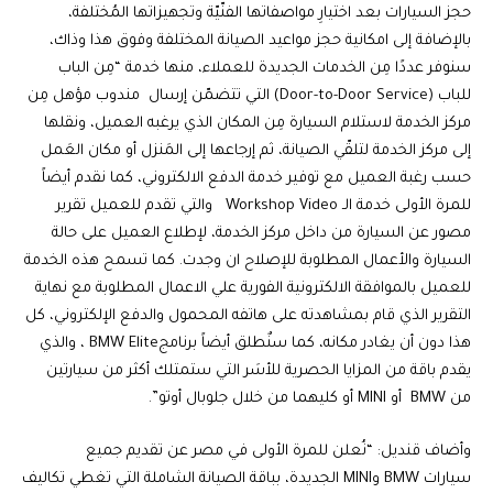
حجز السيارات بعد اختيارِ مواصفاتها الفنّيّة وتجهيزاتها المُختلفة،
بالإضافة إلى امكانية حجز مواعيد الصيانة المختلفة وفوق هذا وذاك،
سنوفر عددًا مِن الخدمات الجديدة للعملاء، منها خدمة “مِن الباب
للباب (Door-to-Door Service) التي تتضمّن إرسال مندوب مؤهل مِن
مركز الخدمة لاستلام السيارة مِن المكان الذي يرغبه العميل، ونقلها
إلى مركز الخدمة لتلقّي الصيانة، ثم إرجاعها إلى المَنزل أو مكان العَمل
حسب رغبة العميل مع توفير خدمة الدفع الالكتروني، كما نقدم أيضاً
للمرة الأولى خدمة الـ Workshop Video والتي تقدم للعميل تقرير
مصور عن السيارة من داخل مركز الخدمة، لإطلاع العميل على حالة
السيارة والأعمال المطلوبة للإصلاح ان وجدت. كما تسمح هذه الخدمة
للعميل بالموافقة الالكترونية الفورية علي الاعمال المطلوبة مع نهاية
التقرير الذي قام بمشاهدته على هاتفه المحمول والدفع الإلكتروني، كل
هذا دون أن يغادر مكانه، كما سنٌطلق أيضاً برنامجBMW Elite ، والذي
يقدم باقة من المزايا الحصرية للأسَر التي ستمتلك أكثر من سيارتين
من BMW أو MINI أو كليهما من خلال جلوبال أوتو”.
وأضاف قنديل: “نُعلن للمرة الأولى في مصر عن تقديم جميع
سيارات BMW وMINI الجديدة، بباقة الصيانة الشاملة التي تغطي تكاليف