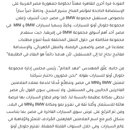
العودة مرة أخرى للقاهرة مهنئاً لحكومة جمهورية مصر العربية على
الإستضافة الناجحة لمؤتمر المناخ بشرم الشيخ، وحاملاً خبراً ساراً
بخصوص مستقبل مجموعة BMW في مصر، حيث أتشرف بإعلان
مجموعة جلوبال أوتو للسيارات، وكيلاً رسميا لسيارات BMW و MINI في
مصر، أحد أهم أسواق مجموعة BMW في إفريقيا، حيث سنقدم
مجموعة متكاملة من حلول التنقل المختلفة تلبيةً لتنوع مطلبات
عملاءنا في مصر، واضعين الرقمنة، والتنقل الكهربائي، والإستدامة
مفاتيح نجاح لنا إلى المستقبل، لأن هدفنا دائماً هو البقاء في الطليعة”
مِن جانبه، علّق المهندس “فهد الغانم”، رئيس مجلس إدارة مجموعة
جلوبال أوتو للسيارات بقوله: “نحن فخورون باختيار شركتنا
لتمثيل BMW وMINI في مصر، ونتطلّع قُدمًا لخدمة عملاء العلامتين
الفاخرتين الحاليين وفي المستقبل. ولا يَسعني سوى القول بأن مصر
تحظى بمكانة عظيمة بالنسبة لنا، كما يوفر قطاع السيارات بها فرصة
هائلة للاستثمار، وكُلنا ثقة في تعزيز نمو ومكانة BMW وMINI في البلاد،
ومِن ثم التربّع على عرش سوق السيارات الفاخرة في مصر، بما يتناسب
بشكلٍ كبيرٍ مع اسم العلامتين الفارهتين المُرادف للتميّزِ والرّفاهية في
عالم السيارات. وفي خلال السنوات القليلة المقبلة، تعتزم جلوبال أوتو