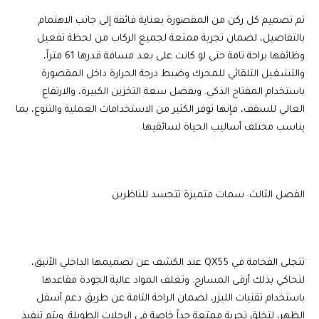
تم تصميم كل ركن من المقصورة بعناية فائقة إلى جانب الاهتمام
بالتفاصيل، لضمان تجربة ممتعة لجميع الركاب من لحظة تفعيل
وظائفها براحة تامة حتى لو كانت على بعد مسافة قدرها 61 متراً،
والتشغيل التلقائي للمحرك وضبط درجة الحرارة داخل المقصورة
باستخدام المفتاح الذكي. وبفضل سعة التخزين الكبيرة، والارتفاع
العالي للسقف، فإنها توفر الكثير من الاستخدامات العملية والتنوع، بما
يناسب مختلف أساليب الحياة لسائقيها.
الفصل الثالث: سمات متميزة تتجسد للناظرين
تتجلى الفخامة في QX55 عند الكشف عن تصميمها الداخلي الأنيق،
لتحاكي بذلك أرقى المسارح. وتغلف المواد عالية الجودة مقاعدها
باستخدام تقنيات الليزر، لضمان الراحة التامة عن طريق دعم أسفل
الظهر، لتخلق تجربة ممتعة جداً خاصة في الرحلات الطويلة. ويتم تنفيذ