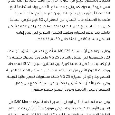
الصين، وستطرح للبيع في أسواق أخرى في وقت لاحق من هذا العام.
فهي مزودة بمحرك كهربائي واحد للدفع الأمامي يولد استطاعة تبلغ
148 حصاناً وعزم دوران يبلغ 350 نيوتن متر، ما يتيح لهذه السيارة
متعددة الاستخدامات التسارع من الصفر إلى 50 كيلومتر في الساعة
خلال 3.1 ثانية. ويبلغ مدى البطارية نحو 428 كيلومتر لكل عملية شحن
كاملة، كما تدعم السيارة وظيفة الشحن السريع التي تتيح إعادة
الشحن بنسبة 80 في المئة خلال 30 دقيقة فقط.
وعلى الرغم من أنّ السيارة MG EZS لم تُطرح بعد في الشرق الأوسط،
لكن شقيقتها التي تعمل بالبنزين MG ZS والمزودة بمحرك سعته 1.5
ليتر كسبت بالفعل شعبية كبيرة بين مشتري سيارات SUV المدمجة،
ووصلت للمركز الثاني من حيث المبيعات على مستوى المملكة العربية
السعودية. وتتوافر السيارة MG ZS بثلاثة مستويات تجهيز عالية القيمة،
وهي الخيار الأمثل للمشترين الباحثين عن سيارة تجمع بين جمال
المظهر وحسن التجهيز وجودة الصنع بسعر معقول.
وفي هذه المناسبة، قال توم لي، المدير العام لشركة SAIC Motor في
الشرق الأوسط: “تلعب شركة ’إم جي موتور‘ دوراً رائداً في تطوير نظم