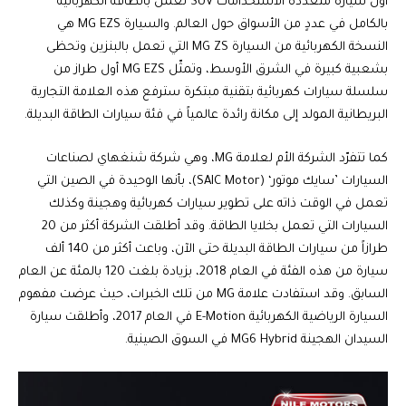
أول سيارة متعددة الاستخدامات SUV تعمل بالطاقة الكهربائية
بالكامل في عددٍ من الأسواق حول العالم. والسيارة MG EZS هي
النسخة الكهربائية من السيارة MG ZS التي تعمل بالبنزين وتحظى
بشعبية كبيرة في الشرق الأوسط، وتمثّل MG EZS أول طراز من
سلسلة سيارات كهربائية بتقنية مبتكرة سترفع هذه العلامة التجارية
البريطانية المولد إلى مكانة رائدة عالمياً في فئة سيارات الطاقة البديلة.
كما تتفرّد الشركة الأم لعلامة MG، وهي شركة شنغهاي لصناعات
السيارات ’سايك موتور‘ (SAIC Motor)، بأنها الوحيدة في الصين التي
تعمل في الوقت ذاته على تطوير سيارات كهربائية وهجينة وكذلك
السيارات التي تعمل بخلايا الطاقة. وقد أطلقت الشركة أكثر من 20
طرازاً من سيارات الطاقة البديلة حتى الآن، وباعت أكثر من 140 ألف
سيارة من هذه الفئة في العام 2018، بزيادة بلغت 120 بالمئة عن العام
السابق. وقد استفادت علامة MG من تلك الخبرات، حيث عرضت مفهوم
السيارة الرياضية الكهربائية E-Motion في العام 2017، وأطلقت سيارة
السيدان الهجينة MG6 Hybrid في السوق الصينية.