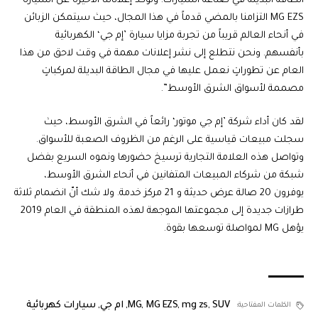
الطاقة البديلة في صناعة السيارات. وتؤكد إعلاناتنا الأخيرة عن السيارة
MG EZS التزامنا بالمضي قدماً في هذا المجال، حيث سيتمكن الزبائن
في أنحاء العالم قريباً من تجربة مزايا سيارة ’إم جي‘ الكهربائية
بأنفسهم. ونحن نتطلع إلى نشر إعلانات مهمة في وقت لاحق من هذا
العام عن تطوراتٍ نعمل عليها في مجال الطاقة البديلة لمركباتٍ
مصممة لأسواق الشرق الأوسط”.
لقد كان أداء شركة ’إم جي موتور‘ رائعاً في الشرق الأوسط، حيث
سجلت مبيعات قياسية على الرغم من الظروف الصعبة للأسواق.
وتواصل هذه العلامة التجارية ترسيخ حضورها ونموه السريع بفضل
شبكة من شركاء المبيعات المتفانين في أنحاء الشرق الأوسط،
يوفرون 20 صالة عرض حديثة و 21 مركز خدمة. ولا شك أنّ انضمام ثلاثة
طرازات جديدة إلى مجموعتها الموجهة لهذه المنطقة في العام 2019
يؤهل MG لمواصلة توسعها بقوة.
SUV
,
mg zs
,
MG EZS
,
MG
,
ام جي
,
سيارات كهربائية
الكلمات المفتاحية: