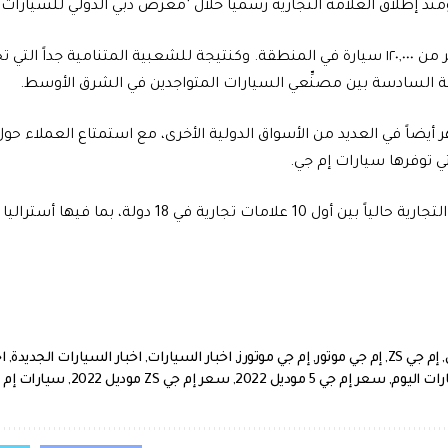
ذ إطلاق العلامة التجارية رسمياً خلال ’معرض دبي الدولي للسيارات.
باعت إم جي أكثر من ١٢٠,٠٠٠ سيارة في المنطقة. وكنتيجة للشعبية المتنامية ج
رتبة السادسة بين مصنِّعي السيارات المتواجدين في الشرق الأوسط.
 أيضاً في العديد من الأسواق الدولية الأخرى، مع استمتاع العملاء حول
تي توفرها سيارات إم جي.
وتُعتبَر العلامة التجارية حالياً بين أول 10 علامات تجا
,
إم جي ZS
,
إم جي موتور
,
إم جي موتورز
,
اخبار السيارات
,
اخبار السيارات الجديدة
,
ا
رات اليوم
,
سعر إم جي 5 موديل 2022
,
سعر إم جي ZS موديل 2022
,
سيارات إم 