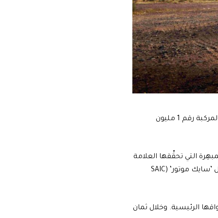
احتفلت إم جي موتور MG Motor بحدث هام ضمن مسيرتها المتميّزة، وذلك مع خروج المركبة رقم 1 مليون
ً للإنجازات المبهِرة التي تحقِّقها العلامة
التجارية بريطانية المنشأ منذ أن باشرت عمليات التصدير بعد الاستحواذ عليها من قِبَل ’سايك موتور‘ (SAIC
الأوسط أحد أسواقها الرئيسية. وخلال ثمان