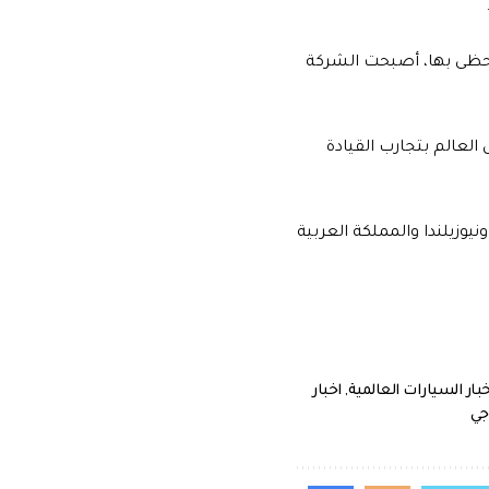
داً التي تحظى بها، أصبحت الشركة
 العالم بتجارب القيادة
رية في 18 دولة، بما فيها أستراليا ونيوزيلندا والمملكة العربية
خبار السيارات العالمية
,
اخبار
جي