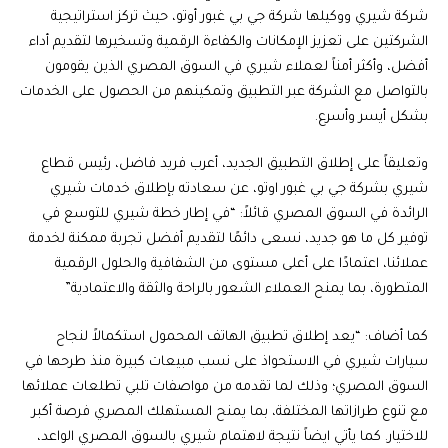
شركة شيري ووكيلها شركة جي بي غبور أوتو، حيث تركز استراتيجية
الشركتين على تعزيز الإمكانات والكفاءة الرقمية وتسخيرها لتقديم أداء
أفضل، وأكثر أمناً لعملاء شيري في السوق المصري الذين يقومون
بالتواصل مع الشركة عبر التطبيق وتمكينهم من الحصول على الخدمات
بشكل أيسر وأسرع.
وتعليقاً على إطلاق التطبيق الجديد، أعرب فريد فاضل، رئيس قطاع
شيري بشركة جي بي غبور اوتو، عن سعادته بإطلاق خدمات شيري
الرائدة في السوق المصري قائلاً: “في إطار خطة شيري للتوسع في
توفير كل ما هو جديد، نسعى دائمًا لتقديم أفضل تجربة ممكنة لخدمة
عملائنا، اعتمادًا على أعلى مستوى من الشفافية والحلول الرقمية
المتطورة، بما يمنح العملاء الشعور بالراحة والثقة والاعتمادية”
كما أضاف: “يعد إطلاق تطبيق الهاتف المحمول استكمالاً لنجاح
سيارات شيري في الاستحواذ على نسب مبيعات كبيرة منذ طرحها في
السوق المصري؛ وذلك لما تقدمه من مواصفات تلبي تطلعات عملائها
مع تنوع طرازاتها المختلفة، بما يمنح المستهلك المصري فرصة أكبر
للاختيار. كما يأتي ايضاً نتيجة لاهتمام شيري بالسوق المصري الواعد،