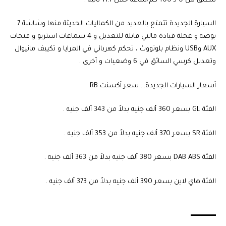
تنطلق من 0 لـ 100 كم/ساعة خلال 11.1 ثانية .
السيارة الجديدة تتمتع بالعديد من الكماليات الحديثة منها وشاشة 7
بوصة و عجلة قيادة مالتي قابلة للتعديل و 4 سماعات استريو و فتحات
AUX وUSB ونظام بلوتووث ، تحكم كهربائي في المرايا و تكييف مانيوال
وتعديل كرسي السائق في 6 وضعيات و أخرى .
أسعار السيارات الجديدة… سعر أكسنت RB
الفئة GL بسعر 360 ألف جنيه بدلاً من 343 ألف جنيه .
الفئة SR بسعر 370 ألف جنيه بدلاً من 353 ألف جنيه .
الفئة DAB ABS بسعر 380 ألف جنيه بدلاً من 363 ألف جنيه .
الفئة هاي لاين بسعر 390 ألف جنيه بدلاً من 373 ألف جنيه .