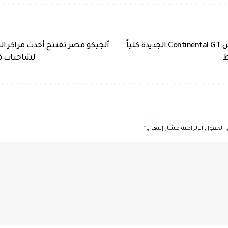
Bentley تكشف عن Continental GT الجديدة كلياً
ألجيكو مصر تفتتح أحدث مراكز ال
ط
لشاحنات فو
الحقول الإلزامية مشار إليها بـ
*