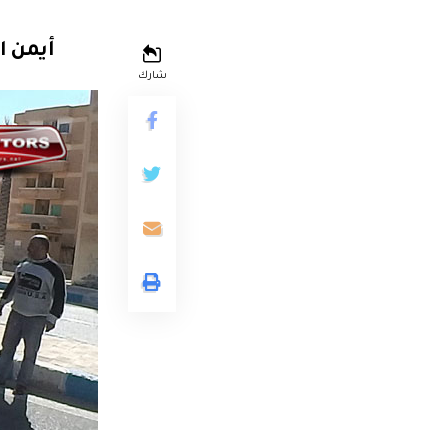
أيمن ا
شارك