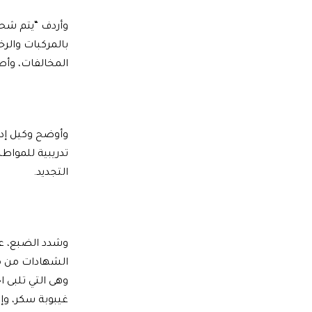
وأردف “يتم شحن
المخالفات، وأصب
وأوضح وكيل إدار
تدريبية للمواطن
التجديد.
وشدد الضبع، ع
الشهادات من مر
وهى التي تلبى
غيبوبة سكر، وإ