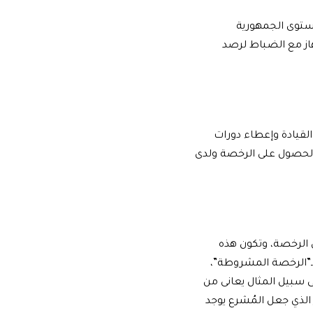
مستوى الجمهورية
خص، والآليات موجودة لتنفيذ القانون، فضلًا عن وجود أكثر من 2000 جهاز مع الضباط لرصد
القيادة وإعطاء دورات
ل الحصول على الرخصة ولدى
الرخصة، وتكون هذه
بـ”الرخصة المشروطة”،
سبيل المثال يعانى من
الذي جعل المُشرع يوجد