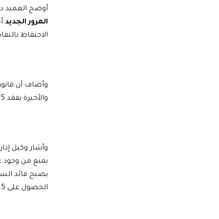
أوضح العميد د.أ
المرور الجديد
أح
الاحتفاظ بالنقا
والأخيرة يفقد 5 نقاط، فيما يتم منح 50 نقطة بحد أقصى لصاحب المركبة في السنة التراخصية.
وأشار وكيل إدار
يمنع من وجود عق
يصبح قائد السي
الحصول على 5 حصص تدريبية.