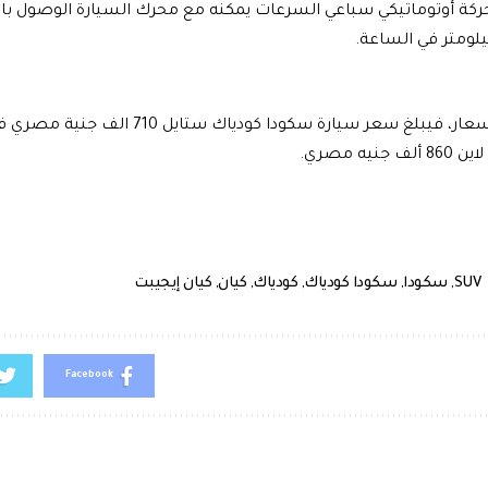
ركة أوتوماتيكي سباعي السرعات يمكنه مع محرك السيارة الوصول ب
أما بالنسبة للأسعار، فيبلغ سعر سيارة سكودا ك
يه مصري.
SUV
,
سكودا
,
سكودا كودياك
,
كودياك
,
كيان
,
كيان إيجيبت
Facebook