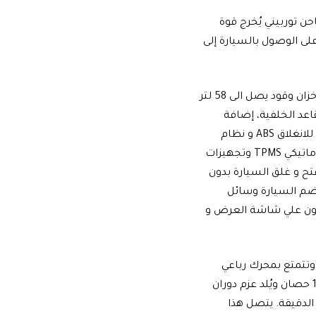
 رباعي الأسطوانات سعة 1.4 لتر مزود بشاحن توربيني يُخرج قوة
در على الوصول بالسيارة إلى
تأتي سيارة سكودا كودياك ستايل مجهزة باضاءة LED امامية وخلفية ومثبت سرعة وخزان وقود يصل الى 58 لتر
ي التخزين الى 2005 لتر بعد طي المقاعد الخلفية، إضافة
لوسائل الأمان في الوسائد الهوائية الجانبية وللركاب والسائق ونظام الفرامل المانعة للانغلاق ABS و نظام
الثبات الإلكتروني ESP ومانع السرقة الإلكتروني، ونظام مراقبة ضغط الكاوتش الاوتوماتيكي TPMS وتجهيزات
ح و غلق السيارة بدون
ضم السيارة وسائل
فون علي شاشة العرض و
فئة الجديدة الثانية من كودياك هي من سكودا كودياك سبورت لاين SPORTLINE 2.0 وتتمتع بمحرك رباعي
الأسطوانات سعة 2.0 مزود بشاحن توربيني وقادر على توليد قوة حصانية تصل إلى 180 حصان ويُلد عزم دوران
ند وصول عدد دورات المحرك بين 3940-1400 دورة في الدقيقة. يتصل هذا