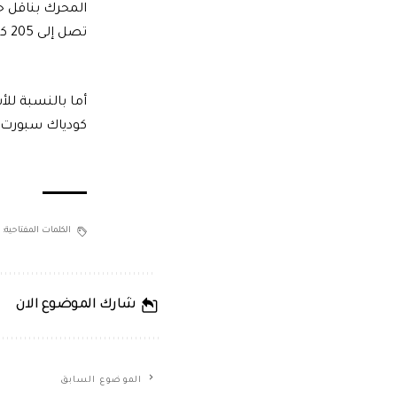
المحرك بناقل ح
تصل إلى 205 كيلومتر في الساعة.
كودياك سبورت لاين 860 ألف جن
الكلمات المفتاحية:
شارك الموضوع الان
الموضوع السابق