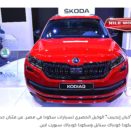
ان إيجيبت” الوكيل الحصري لسيارات سكودا في مصر، عن فئتان جدي
ودا كودياك ستايل وسكودا كودياك سبورت لاين.