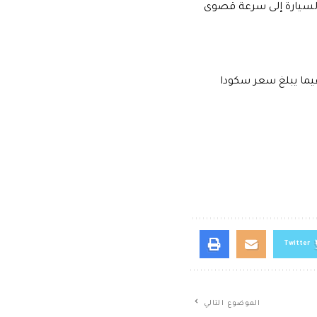
السيارة إلى سرعة قصوى
ودياك ستايل 710 الف جنية مصري فيما يبلغ سعر سكودا
Twitter
الموضوع التالي