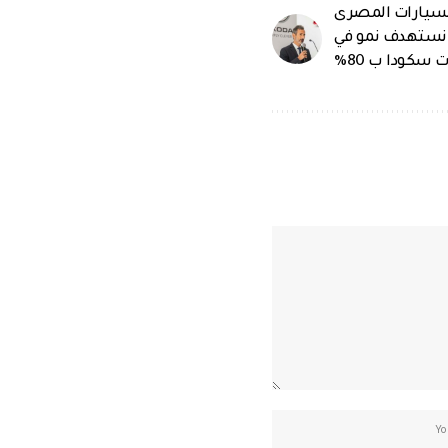
السيارات المصرى
3% و 5% بنهاية 2020 و نستهدف نمو في
 سكودا ب 80%