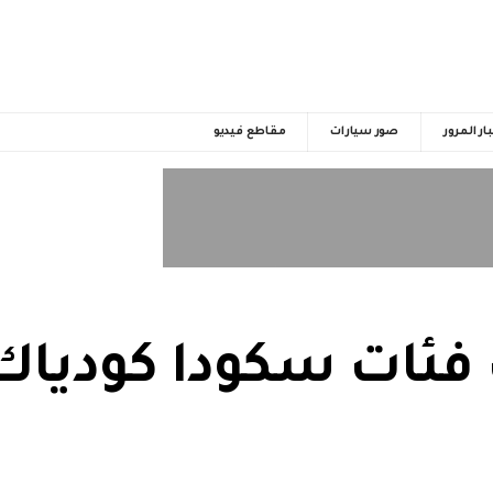
ار المرور
صور سيارات
مقاطع فيديو
ئات سكودا كودياك 