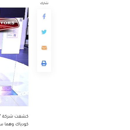
شارك
كشفت شركة “كي
كودياك وهما سك