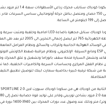
وتتميز سيارة سكودا كودياك ستايلب محرك
حصانية تصل إلى 150 حصان ومتصل بناقل حركة أوتوماتيكي سداسي السرعات قا
متر في الساعة.
ومساحة الشنطة الكهربائية 765 لتر ليصل إجمال
مقاعد وتشمل السيارة فتحة سقف بانوراما وتشغيل و غلق المحرك وفت
 نظام القفل المركزي وحساسات السرعة والكاميرات الخلفية، كما ت
تعة من شبكة ترفيه كبيرة بخاصية سمارت لينك لتوصيل تطبيق التلي
لمتكاملة.
وال
يصل إلى 320 نيوتن/ متر وذلك ع